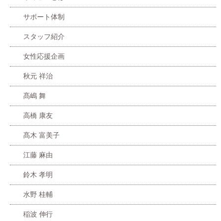
サポート体制
スタッフ紹介
女性応援企画
秋元 祥治
髙嶋 舞
高橋 康友
髙木 富美子
江藤 麻由
鈴木 孝明
水野 桂輔
稲波 伸行