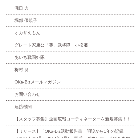
瀧口 力
堀部 優規子
オカザえもん
グレート家康公「葵」武将隊 小松姫
あいち戦国姫隊
梅村 良
OKa-Bizメールマガジン
お問い合わせ
連携機関
【スタッフ募集】企画広報コーディネーターを新規募集！！
【リリース】「OKa-Biz活動報告書 開設から1年の記録