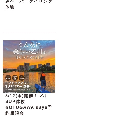
みペーパークイリング
体験
8/12(水)開催！ 乙川
SUP体験
&OTOGAWA days予
約相談会