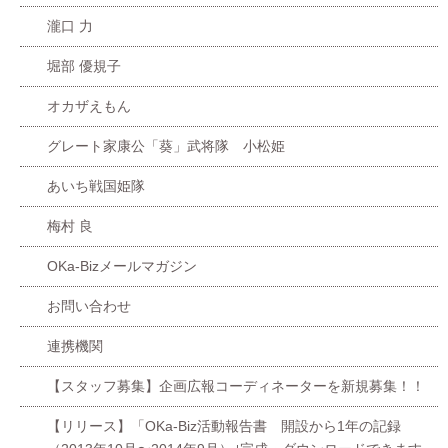
瀧口 力
堀部 優規子
オカザえもん
グレート家康公「葵」武将隊 小松姫
あいち戦国姫隊
梅村 良
OKa-Bizメールマガジン
お問い合わせ
連携機関
【スタッフ募集】企画広報コーディネーターを新規募集！！
【リリース】「OKa-Biz活動報告書 開設から1年の記録