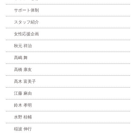
サポート体制
スタッフ紹介
女性応援企画
秋元 祥治
髙嶋 舞
高橋 康友
髙木 富美子
江藤 麻由
鈴木 孝明
水野 桂輔
稲波 伸行