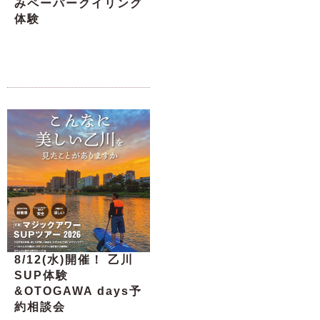
みペーパークイリング
体験
8/12(水)開催！ 乙川
SUP体験
&OTOGAWA days予
約相談会