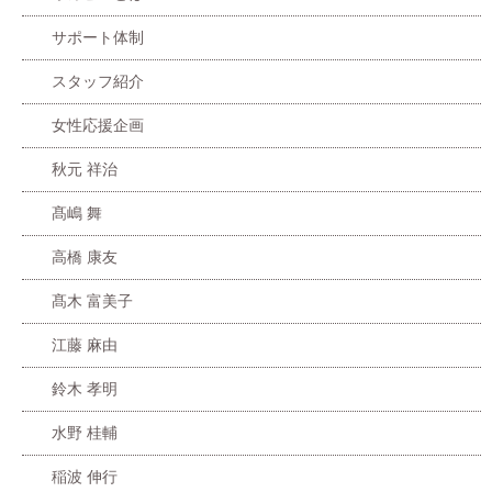
サポート体制
スタッフ紹介
女性応援企画
秋元 祥治
髙嶋 舞
高橋 康友
髙木 富美子
江藤 麻由
鈴木 孝明
水野 桂輔
稲波 伸行