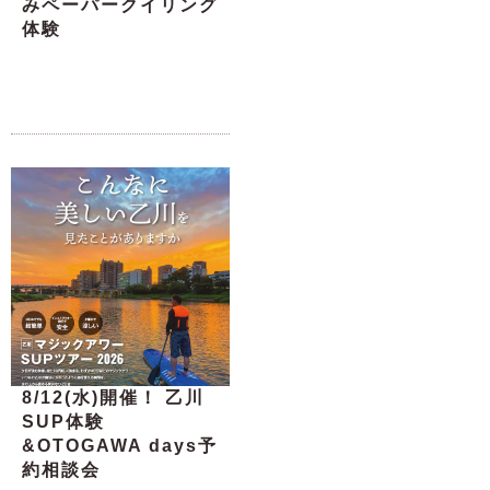
みペーパークイリング
体験
8/12(水)開催！ 乙川
SUP体験
&OTOGAWA days予
約相談会