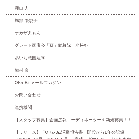
瀧口 力
堀部 優規子
オカザえもん
グレート家康公「葵」武将隊 小松姫
あいち戦国姫隊
梅村 良
OKa-Bizメールマガジン
お問い合わせ
連携機関
【スタッフ募集】企画広報コーディネーターを新規募集！！
【リリース】「OKa-Biz活動報告書 開設から1年の記録