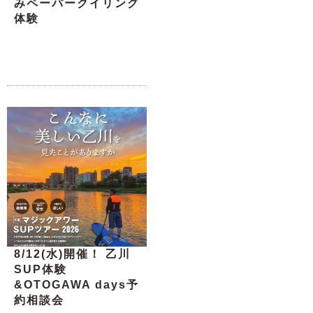
みペーパークイリング
体験
8/12(水)開催！ 乙川
SUP体験
&OTOGAWA days予
約相談会