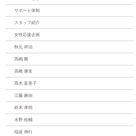
サポート体制
スタッフ紹介
女性応援企画
秋元 祥治
髙嶋 舞
高橋 康友
髙木 富美子
江藤 麻由
鈴木 孝明
水野 桂輔
稲波 伸行