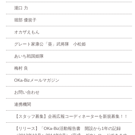
瀧口 力
堀部 優規子
オカザえもん
グレート家康公「葵」武将隊 小松姫
あいち戦国姫隊
梅村 良
OKa-Bizメールマガジン
お問い合わせ
連携機関
【スタッフ募集】企画広報コーディネーターを新規募集！！
【リリース】「OKa-Biz活動報告書 開設から1年の記録