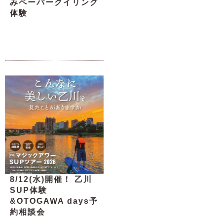
みペーパークイリング
体験
8/12(水)開催！ 乙川
SUP体験
&OTOGAWA days予
約相談会