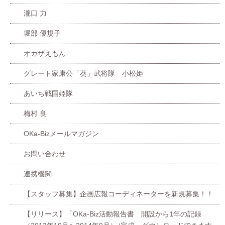
瀧口 力
堀部 優規子
オカザえもん
グレート家康公「葵」武将隊 小松姫
あいち戦国姫隊
梅村 良
OKa-Bizメールマガジン
お問い合わせ
連携機関
【スタッフ募集】企画広報コーディネーターを新規募集！！
【リリース】「OKa-Biz活動報告書 開設から1年の記録