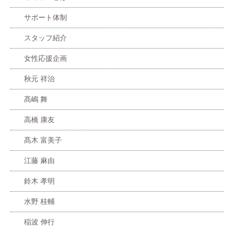
サポート体制
スタッフ紹介
女性応援企画
秋元 祥治
髙嶋 舞
高橋 康友
髙木 富美子
江藤 麻由
鈴木 孝明
水野 桂輔
稲波 伸行