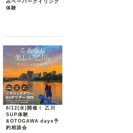
みペーパークイリング
体験
8/12(水)開催！ 乙川
SUP体験
&OTOGAWA days予
約相談会