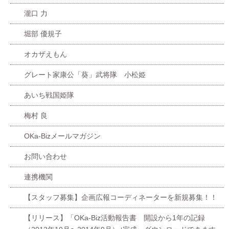
瀧口 力
堀部 優規子
オカザえもん
グレート家康公「葵」武将隊 小松姫
あいち戦国姫隊
梅村 良
OKa-Bizメールマガジン
お問い合わせ
連携機関
【スタッフ募集】企画広報コーディネーターを新規募集！！
【リリース】「OKa-Biz活動報告書 開設から1年の記録