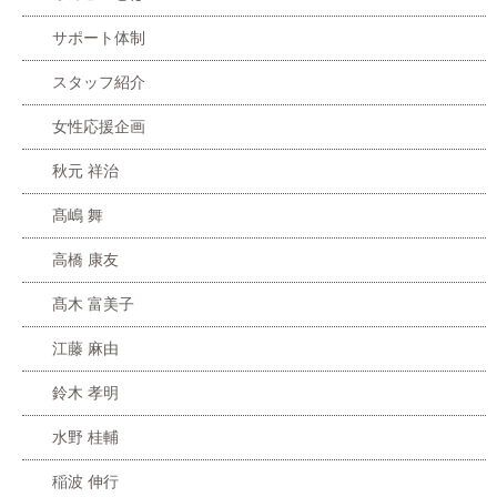
サポート体制
スタッフ紹介
女性応援企画
秋元 祥治
髙嶋 舞
高橋 康友
髙木 富美子
江藤 麻由
鈴木 孝明
水野 桂輔
稲波 伸行