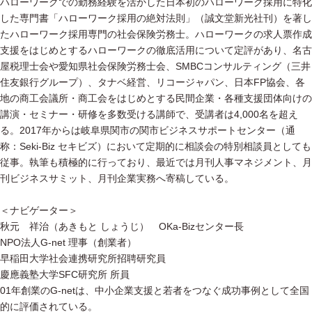
ハローワークでの勤務経験を活かした日本初のハローワーク採用に特化
した専門書「ハローワーク採用の絶対法則」（誠文堂新光社刊）を著し
たハローワーク採用専門の社会保険労務士。ハローワークの求人票作成
支援をはじめとするハローワークの徹底活用について定評があり、名古
屋税理士会や愛知県社会保険労務士会、SMBCコンサルティング（三井
住友銀行グループ）、タナベ経営、リコージャパン、日本FP協会、各
地の商工会議所・商工会をはじめとする民間企業・各種支援団体向けの
講演・セミナー・研修を多数受ける講師で、受講者は4,000名を超え
る。2017年からは岐阜県関市の関市ビジネスサポートセンター（通
称：Seki-Biz セキビズ）において定期的に相談会の特別相談員としても
従事。執筆も積極的に行っており、最近では月刊人事マネジメント、月
刊ビジネスサミット、月刊企業実務へ寄稿している。
＜ナビゲーター＞
秋元 祥治（あきもと しょうじ） OKa-Bizセンター長
NPO法人G-net 理事（創業者）
早稲田大学社会連携研究所招聘研究員
慶應義塾大学SFC研究所 所員
01年創業のG-netは、中小企業支援と若者をつなぐ成功事例として全国
的に評価されている。