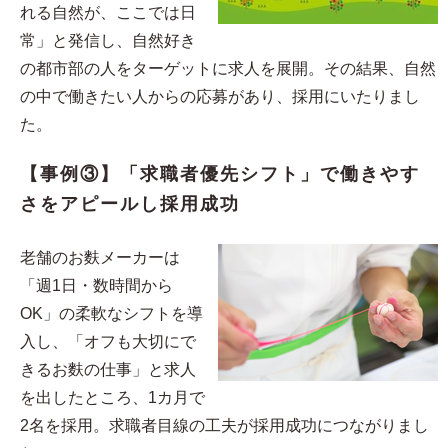
れる自然が、ここでは日
常」と発信し、自然好き
の都市部の人をターゲットに求人を展開。その結果、自然
の中で働きたい人からの応募があり、採用にいたりまし
た。
【事例③】「求職者優先シフト」で働きやす
さをアピールし採用成功
老舗のお麩メーカーは
「週1日・数時間から
OK」の柔軟なシフトを導
入し、「オフも大切にで
きるお麩の仕事」と求人
を出したところ、1カ月で
2名を採用。求職者目線の工夫が採用成功につながりまし