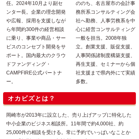
任。2024年10月より副セ
ののち、名古屋市の会計事
ンター長。企業の理念開発
務所系コンサルティング会
や広報、採用を支援しなが
社へ勤務、人事労務系を中
ら年間約300件の経営相談
心に経営コンサルティング
に乗り、事業や商品・サー
一般を担当。2008年独
ビスのコンセプト開発をサ
立。創業支援、販促支援、
ポート。国内最大のクラウ
人事関係諸制度構築支援、
ドファンディング・
再生支援、セミナーから個
CAMPFIRE公式パートナ
社支援まで県内外にて実績
ー。
多数。
オカビズとは？
岡崎市が2013年に設立した、売り上げアップに特化した
中小企業のビジネス相談所。11年間で約4,000社、約
25,000件の相談を受ける。常に予約でいっぱいなことか