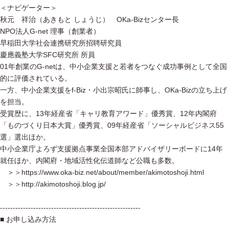
＜ナビゲーター＞
秋元 祥治（あきもと しょうじ） OKa-Bizセンター長
NPO法人G-net 理事（創業者）
早稲田大学社会連携研究所招聘研究員
慶應義塾大学SFC研究所 所員
01年創業のG-netは、中小企業支援と若者をつなぐ成功事例として全国
的に評価されている。
一方、中小企業支援をf-Biz・小出宗昭氏に師事し、OKa-Bizの立ち上げ
を担当。
受賞歴に、13年経産省「キャリ教育アワード」優秀賞、12年内閣府
「ものづくり日本大賞」優秀賞、09年経産省「ソーシャルビジネス55
選」選出ほか。
中小企業庁よろず支援拠点事業全国本部アドバイザリーボードに14年
就任ほか、内閣府・地域活性化伝道師など公職も多数。
＞＞https://www.oka-biz.net/about/member/akimotoshoji.html
＞＞http://akimotoshoji.blog.jp/
-------------------------------------------------------
■ お申し込み方法