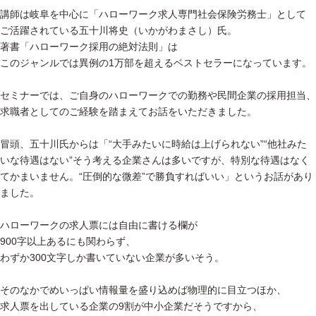
講師は岐阜を中心に「ハローワーク求人専門社会保険労務士」として
ご活躍されている五十川将史（いかがわまさし）氏。
著書「ハローワーク採用の絶対法則」は
このジャンルでは異例の1万部を超えるベストセラーになっています。
セミナーでは、ご自身のハローワークでの勤務や民間企業の採用担当、
求職者としてのご経験を踏まえてお話をいただきました。
冒頭、五十川氏からは「“大手みたいに時給は上げられない”“他社みた
いな待遇はない”そう考える企業さんは多いですが、特別な待遇はなく
てかまいません。“圧倒的な微差”で勝負すればいい」というお話があり
ました。
ハローワークの求人票には自由に書ける欄が
900字以上あるにも関わらず、
わずか300文字しか書いていない企業が多いそう。
そのなかでめいっぱい情報量を盛り込めば物理的に目立つほか、
求人票を出している企業の9割が中小企業だそうですから、