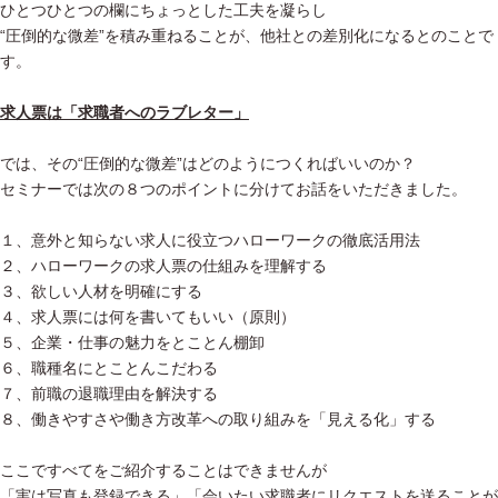
ひとつひとつの欄にちょっとした工夫を凝らし
“圧倒的な微差”を積み重ねることが、他社との差別化になるとのことで
す。
求人票は「求職者へのラブレター」
では、その“圧倒的な微差”はどのようにつくればいいのか？
セミナーでは次の８つのポイントに分けてお話をいただきました。
１、意外と知らない求人に役立つハローワークの徹底活用法
２、ハローワークの求人票の仕組みを理解する
３、欲しい人材を明確にする
４、求人票には何を書いてもいい（原則）
５、企業・仕事の魅力をとことん棚卸
６、職種名にとことんこだわる
７、前職の退職理由を解決する
８、働きやすさや働き方改革への取り組みを「見える化」する
ここですべてをご紹介することはできませんが
「実は写真も登録できる」「会いたい求職者にリクエストを送ることが