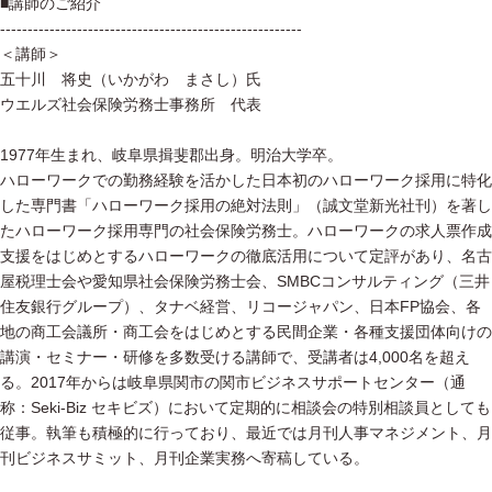
■講師のご紹介
-------------------------------------------------------
＜講師＞
五十川 将史（いかがわ まさし）氏
ウエルズ社会保険労務士事務所 代表
1977年生まれ、岐阜県揖斐郡出身。明治大学卒。
ハローワークでの勤務経験を活かした日本初のハローワーク採用に特化
した専門書「ハローワーク採用の絶対法則」（誠文堂新光社刊）を著し
たハローワーク採用専門の社会保険労務士。ハローワークの求人票作成
支援をはじめとするハローワークの徹底活用について定評があり、名古
屋税理士会や愛知県社会保険労務士会、SMBCコンサルティング（三井
住友銀行グループ）、タナベ経営、リコージャパン、日本FP協会、各
地の商工会議所・商工会をはじめとする民間企業・各種支援団体向けの
講演・セミナー・研修を多数受ける講師で、受講者は4,000名を超え
る。2017年からは岐阜県関市の関市ビジネスサポートセンター（通
称：Seki-Biz セキビズ）において定期的に相談会の特別相談員としても
従事。執筆も積極的に行っており、最近では月刊人事マネジメント、月
刊ビジネスサミット、月刊企業実務へ寄稿している。