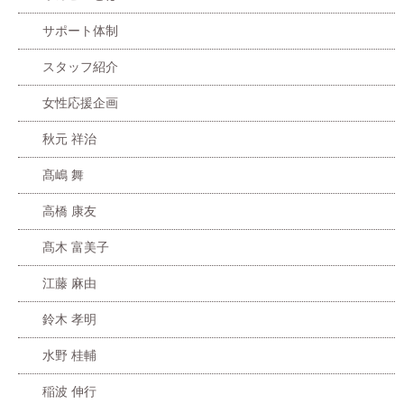
サポート体制
スタッフ紹介
女性応援企画
秋元 祥治
髙嶋 舞
高橋 康友
髙木 富美子
江藤 麻由
鈴木 孝明
水野 桂輔
稲波 伸行