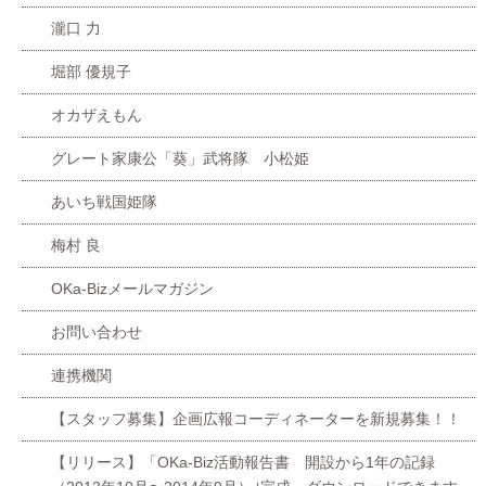
瀧口 力
堀部 優規子
オカザえもん
グレート家康公「葵」武将隊 小松姫
あいち戦国姫隊
梅村 良
OKa-Bizメールマガジン
お問い合わせ
連携機関
【スタッフ募集】企画広報コーディネーターを新規募集！！
【リリース】「OKa-Biz活動報告書 開設から1年の記録