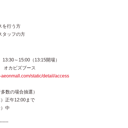
スを行う方
スタッフの方
30～15:00（13:15開場）
 オカビズブース
i-aeonmall.com/static/detail/access
多数の場合抽選）
）正午12:00まで
金）中
------