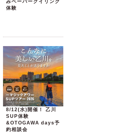
みペーパークイリング
体験
8/12(水)開催！ 乙川
SUP体験
&OTOGAWA days予
約相談会