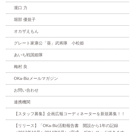
瀧口 力
堀部 優規子
オカザえもん
グレート家康公「葵」武将隊 小松姫
あいち戦国姫隊
梅村 良
OKa-Bizメールマガジン
お問い合わせ
連携機関
【スタッフ募集】企画広報コーディネーターを新規募集！！
【リリース】「OKa-Biz活動報告書 開設から1年の記録