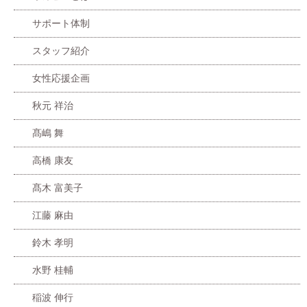
サポート体制
スタッフ紹介
女性応援企画
秋元 祥治
髙嶋 舞
高橋 康友
髙木 富美子
江藤 麻由
鈴木 孝明
水野 桂輔
稲波 伸行