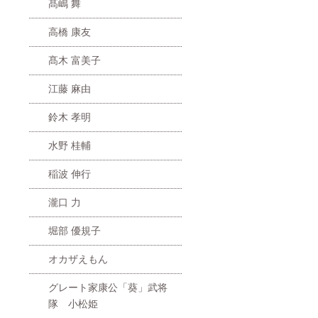
髙嶋 舞
高橋 康友
髙木 富美子
江藤 麻由
鈴木 孝明
水野 桂輔
稲波 伸行
瀧口 力
堀部 優規子
オカザえもん
グレート家康公「葵」武将
隊 小松姫