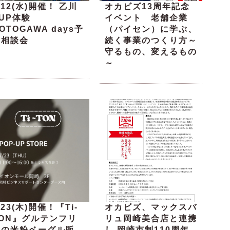
/12(水)開催！ 乙川
オカビズ13周年記念
UP体験
イベント 老舗企業
OTOGAWA days予
（パイセン）に学ぶ、
約相談会
続く事業のつくり方～
守るもの、変えるもの
～
/23(木)開催！『Ti-
オカビズ、マックスバ
TON』グルテンフリ
リュ岡崎美合店と連携
ーの米粉ベーグル販
し 岡崎市制110周年