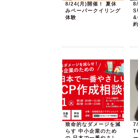
8/24(月)開催！ 夏休
8
みペーパークイリング
S
体験
&
致命的なダメージを減
7
らす 中小企業のため
の 日本で一番やさし