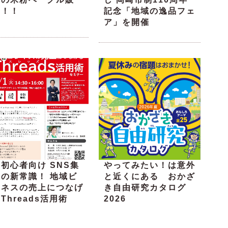
売！！
記念「地域の逸品フェ
ア」を開催
初心者向け SNS集
やってみたい！は意外
客の新常識！ 地域ビ
と近くにある おかざ
ジネスの売上につなげ
き自由研究カタログ
Threads活用術
2026