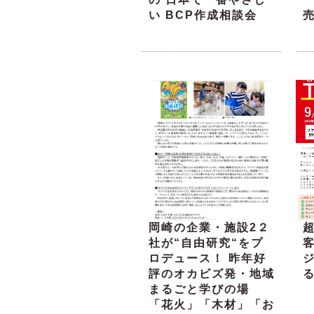
い BCP作成相談会
岡崎の企業・施設2２
超
社が“自由研究“をプ
ロデュース！ 昨年好
評のオカビズ発・地域
る
まるごと学びの場
「花火」「木材」「お