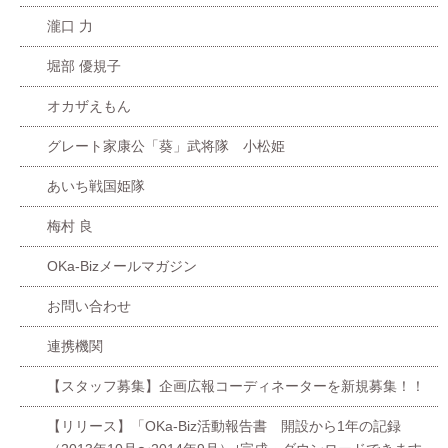
瀧口 力
堀部 優規子
オカザえもん
グレート家康公「葵」武将隊 小松姫
あいち戦国姫隊
梅村 良
OKa-Bizメールマガジン
お問い合わせ
連携機関
【スタッフ募集】企画広報コーディネーターを新規募集！！
【リリース】「OKa-Biz活動報告書 開設から1年の記録