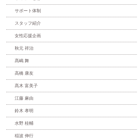
サポート体制
スタッフ紹介
女性応援企画
秋元 祥治
髙嶋 舞
高橋 康友
髙木 富美子
江藤 麻由
鈴木 孝明
水野 桂輔
稲波 伸行