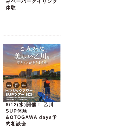
みペーパークイリング
体験
8/12(水)開催！ 乙川
SUP体験
&OTOGAWA days予
約相談会