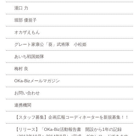
瀧口 力
堀部 優規子
オカザえもん
グレート家康公「葵」武将隊 小松姫
あいち戦国姫隊
梅村 良
OKa-Bizメールマガジン
お問い合わせ
連携機関
【スタッフ募集】企画広報コーディネーターを新規募集！！
【リリース】「OKa-Biz活動報告書 開設から1年の記録