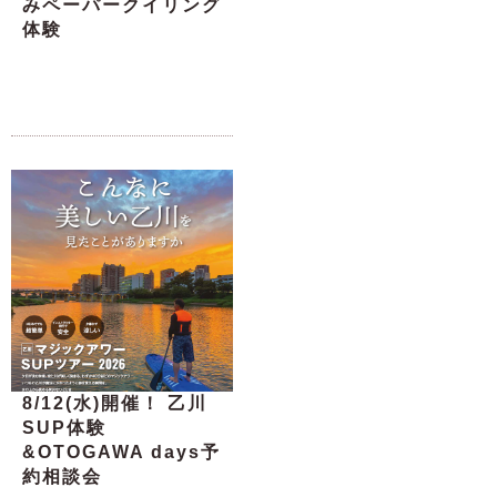
みペーパークイリング
体験
8/12(水)開催！ 乙川
SUP体験
&OTOGAWA days予
約相談会