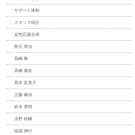
サポート体制
スタッフ紹介
女性応援企画
秋元 祥治
髙嶋 舞
高橋 康友
髙木 富美子
江藤 麻由
鈴木 孝明
水野 桂輔
稲波 伸行