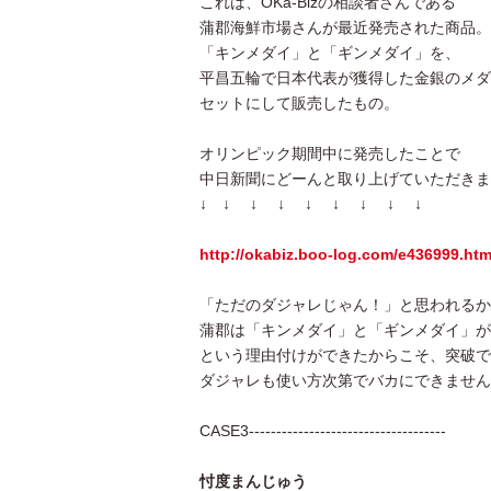
これは、OKa-Bizの相談者さんである
蒲郡海鮮市場さんが最近発売された商品。
「キンメダイ」と「ギンメダイ」を、
平昌五輪で日本代表が獲得した金銀のメダ
セットにして販売したもの。
オリンピック期間中に発売したことで
中日新聞にどーんと取り上げていただきま
↓ ↓ ↓ ↓ ↓ ↓ ↓ ↓ ↓
http://okabiz.boo-log.com/e436999.htm
「ただのダジャレじゃん！」と思われるか
蒲郡は「キンメダイ」と「ギンメダイ」が
という理由付けができたからこそ、突破で
ダジャレも使い方次第でバカにできません
CASE3------------------------------------
忖度まんじゅう