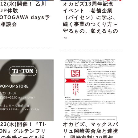
/12(水)開催！ 乙川
オカビズ13周年記念
UP体験
イベント 老舗企業
OTOGAWA days予
（パイセン）に学ぶ、
約相談会
続く事業のつくり方～
守るもの、変えるもの
～
/23(木)開催！『Ti-
オカビズ、マックスバ
TON』グルテンフリ
リュ岡崎美合店と連携
ーの米粉ベーグル販
し 岡崎市制110周年