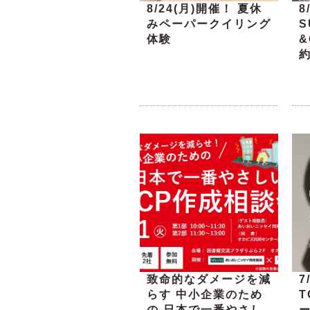
8/24(月)開催！ 夏休
8
みペーパークイリング
S
体験
&
致命的なダメージを減
7
らす 中小企業のため
の 日本で一番やさし