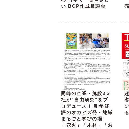
い BCP作成相談会
岡崎の企業・施設2２
超
社が“自由研究“をプ
ロデュース！ 昨年好
評のオカビズ発・地域
る
まるごと学びの場
「花火」「木材」「お