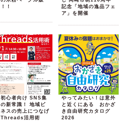
売！！
記念「地域の逸品フェ
ア」を開催
初心者向け SNS集
やってみたい！は意外
客の新常識！ 地域ビ
と近くにある おかざ
ジネスの売上につなげ
き自由研究カタログ
Threads活用術
2026