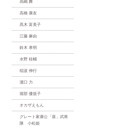
髙嶋 舞
高橋 康友
髙木 富美子
江藤 麻由
鈴木 孝明
水野 桂輔
稲波 伸行
瀧口 力
堀部 優規子
オカザえもん
グレート家康公「葵」武将
隊 小松姫