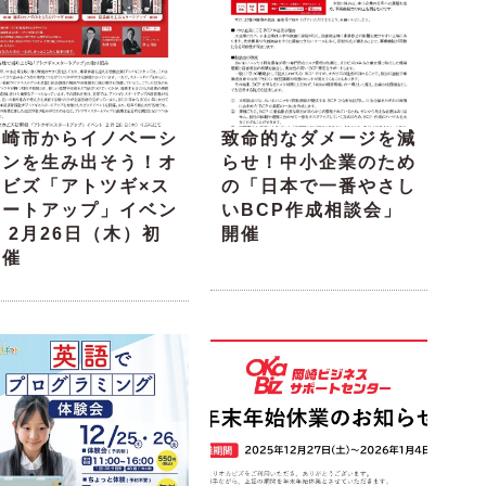
岡崎市からイノベーシ
致命的なダメージを減
ョンを生み出そう！オ
らせ！中小企業のため
カビズ「アトツギ×ス
の「日本で一番やさし
タートアップ」イベン
いBCP作成相談会」
 2月26日（木）初
開催
開催