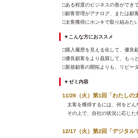
□ある程度のビジネスの形ができ
□顧客管理がアナログ、または顧
□太客獲得にホンキで取り組みた
▼こんな方におススメ
□購入履歴を見える化して、優良
□優良顧客をより贔屓して、もっ
□新規顧客の開拓よりも、リピー
▼ゼミ内容
11/26（火）第1回「わた
太客を獲得するには、何をどん
その上で、自社の状況に応じた
12/17（火）第2回「デジタ