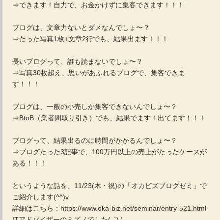
⇒できます！自力で、お金かけずに集客できます！！！
ブログは、文章力ないとダメなんでしょ〜？
⇒たった写真1枚+文章2行でも、結果出ます！！！
長いブログって、誰も読まないでしょ〜？
⇒写真30枚超え、思いがあふれるブログで、集客できま
す！！！
ブログは、一般の小売しか集客できないんでしょ〜？
⇒BtoB（業者間取り引き）でも、結果でます！出てます！！！
ブログって、結果出るのに時間がかかるんでしょ〜？
⇒ブログたった3記事で、100万円以上の売上がたったケースが
ある！！！
というような話を、11/23(木・祝)の「オカビズブログゼミ」で
ご紹介します(^^)v
詳細はこちら：https://www.oka-biz.net/seminar/entry-521.html
ITアドバイザーのミズノでした(､`)ﾉ