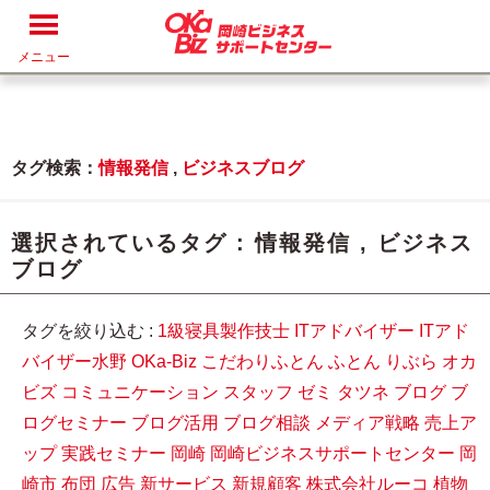
メニュー
タグ検索：
情報発信
,
ビジネスブログ
選択されているタグ :
情報発信
,
ビジネス
ブログ
タグを絞り込む :
1級寝具製作技士
ITアドバイザー
ITアド
バイザー水野
OKa-Biz
こだわりふとん
ふとん
りぶら
オカ
ビズ
コミュニケーション
スタッフ
ゼミ
タツネ
ブログ
ブ
ログセミナー
ブログ活用
ブログ相談
メディア戦略
売上ア
ップ
実践セミナー
岡崎
岡崎ビジネスサポートセンター
岡
崎市
布団
広告
新サービス
新規顧客
株式会社ルーコ
植物