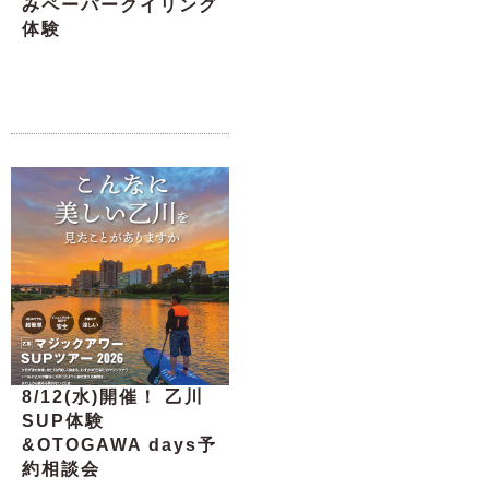
みペーパークイリング
体験
8/12(水)開催！ 乙川
SUP体験
&OTOGAWA days予
約相談会