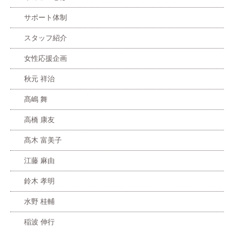
サポート体制
スタッフ紹介
女性応援企画
秋元 祥治
髙嶋 舞
高橋 康友
髙木 富美子
江藤 麻由
鈴木 孝明
水野 桂輔
稲波 伸行