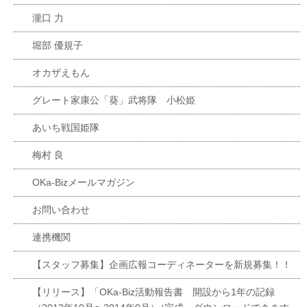
瀧口 力
堀部 優規子
オカザえもん
グレート家康公「葵」武将隊 小松姫
あいち戦国姫隊
梅村 良
OKa-Bizメールマガジン
お問い合わせ
連携機関
【スタッフ募集】企画広報コーディネーターを新規募集！！
【リリース】「OKa-Biz活動報告書 開設から1年の記録