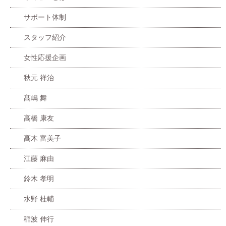
サポート体制
スタッフ紹介
女性応援企画
秋元 祥治
髙嶋 舞
高橋 康友
髙木 富美子
江藤 麻由
鈴木 孝明
水野 桂輔
稲波 伸行