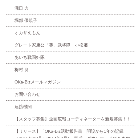
瀧口 力
堀部 優規子
オカザえもん
グレート家康公「葵」武将隊 小松姫
あいち戦国姫隊
梅村 良
OKa-Bizメールマガジン
お問い合わせ
連携機関
【スタッフ募集】企画広報コーディネーターを新規募集！！
【リリース】「OKa-Biz活動報告書 開設から1年の記録