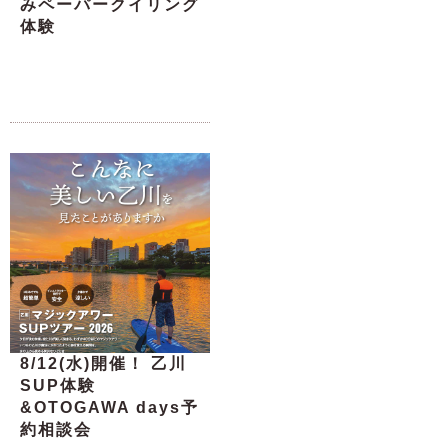
みペーパークイリング
体験
8/12(水)開催！ 乙川
SUP体験
&OTOGAWA days予
約相談会