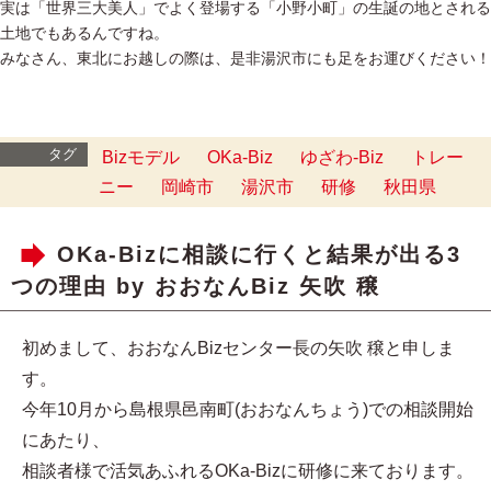
実は「世界三大美人」でよく登場する「小野小町」の生誕の地とされる
土地でもあるんですね。
みなさん、東北にお越しの際は、是非湯沢市にも足をお運びください！
タグ
Bizモデル
OKa-Biz
ゆざわ-Biz
トレー
ニー
岡崎市
湯沢市
研修
秋田県
OKa-Bizに相談に行くと結果が出る3
つの理由 by おおなんBiz 矢吹 穣
初めまして、おおなんBizセンター長の矢吹 穣と申しま
す。
今年10月から島根県邑南町(おおなんちょう)での相談開始
にあたり、
相談者様で活気あふれるOKa-Bizに研修に来ております。