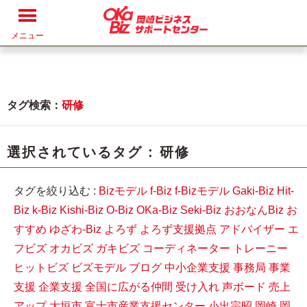
メニュー
タグ検索：
研修
選択されているタグ :
研修
タグを絞り込む :
Bizモデル
f-Biz
f-Bizモデル
Gaki-Biz
Hit-
Biz
k-Biz
Kishi-Biz
O-Biz
OKa-Biz
Seki-Biz
おおなんBiz
お
すすめ
ゆざわ-Biz
よろず
よろず支援拠点
アドバイザー
エ
フビズ
オカビズ
ガキビズ
コーディネーター
トレーニー
ヒットビズ
ビズモデル
ブログ
中小企業支援
事務局
事業
支援
企業支援
全国に広がる仲間
受け入れ
声ボード
売上
アップ
大垣市
富士市産業支援センター
小出宗昭
岡崎
岡