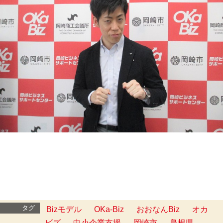
タグ
Bizモデル
OKa-Biz
おおなんBiz
オカ
ビズ
中小企業支援
岡崎市
島根県