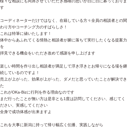
様々な相談にも同席させていただき感嘆の思いが日に日に募っておりま
す
コーディネーターだけではなく、在籍している方々全員の相談者との関
わり方やコーチング力のすばらしさ！
これは特筆に値いたします！
体中からあふれてくる情熱と相談者が腑に落ちて実行したくなる提案力
を
拝見できる機会をいただき改めて感謝を申し上げます
楽しい時間を作り出し相談者が満足して浮き浮きとお帰りになる場を継
続しているのですよ！
売上が上がった、効果が上がった、ダメだと思っていたことが解決でき
た
これがOKa-Bizに行列を作る理由なのです
まだ行ったことが無い方は是非とも1度は訪問してください、感じてく
ださい、実感してください
全身で成功体感が出来ますよ
これを大事に新潟に持って帰り幅広く伝播、実践しながら