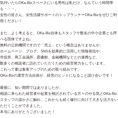
気付いたらOKa-Bizスペースにいる男性は私だけ、なんていう時間帯
も・・・。
女性の皆さん、女性活躍サポートのトップランナーOKa-Bizをぜひご利
用ください！
また、よく考えると、OKa-Biz自体もスタッフ十数名の中小企業とも呼
べる団体ですよね。
無料の公的機関ですので「売上」という概念はありませんが、
ホームページ、ブログ、SNSを効果的に活用した情報発信や、
市役所、商工会議所、図書館、金融機関などとの連携など、
数多くの相談者に訪れていただくための経営努力をしています。
これって要は集客アップのための取り組みです。
OKa-Bizの運営方法自体が、経営のヒントになること請け合いです！
最後に、短い期間ではありましたが、
相談に来られた経営者や起業を検討されている方々のやる気とOKa-Biz
スタッフの温かさに触れ、これからも続く修行に向けて大きな活力をい
ただくことができました。
本当にありがとうございました！