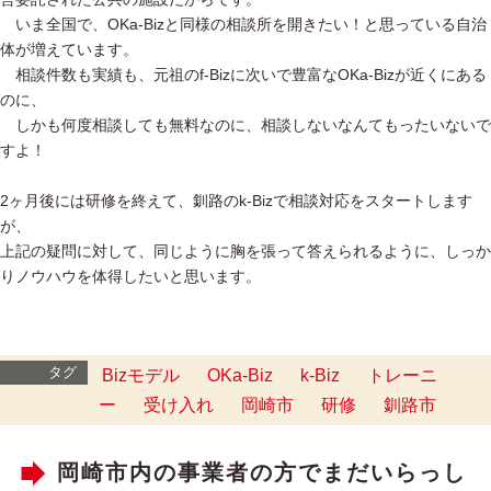
いま全国で、OKa-Bizと同様の相談所を開きたい！と思っている自治
体が増えています。
相談件数も実績も、元祖のf-Bizに次いで豊富なOKa-Bizが近くにある
のに、
しかも何度相談しても無料なのに、相談しないなんてもったいないで
すよ！
2ヶ月後には研修を終えて、釧路のk-Bizで相談対応をスタートします
が、
上記の疑問に対して、同じように胸を張って答えられるように、しっか
りノウハウを体得したいと思います。
タグ
Bizモデル
OKa-Biz
k-Biz
トレーニ
ー
受け入れ
岡崎市
研修
釧路市
岡崎市内の事業者の方でまだいらっし