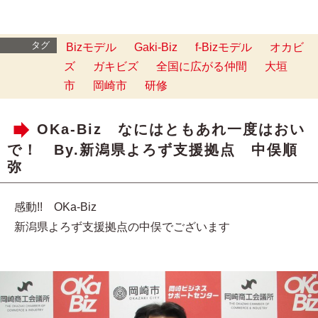
タグ
Bizモデル
Gaki-Biz
f-Bizモデル
オカビ
ズ
ガキビズ
全国に広がる仲間
大垣
市
岡崎市
研修
OKa-Biz なにはともあれ一度はおい
で！ By.新潟県よろず支援拠点 中俣順
弥
感動!! OKa-Biz
新潟県よろず支援拠点の中俣でございます