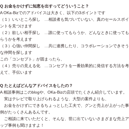
Q お金をかけずに知恵を出すってどういうこと？
A OKa-Bizでのアドバイスは大きく、以下の3ポイントです
（１）いいところ探し …相談者も気づいていない、真のセールスポイ
ントを見つけます
（２）欲しい相手探し …誰に使ってもらうか、どんなときに使っても
らうかを考えます
（３）心強い仲間探し …共に連携したり、コラボレーションできそう
な仲間を探します
この「コンセプト」が固まったら、
（４）売りの見える化 …コンセプトを一番効果的に発信する方法を考
えて、手伝います
Q たとえばどんなアドバイスをしたの？
A 相談事例はこのblogや、OKa-Bizの店頭でたくさん紹介しています。
実はテレビで取り上げられるような、大型の案件よりも、
お金をかけずにできるちょっとした工夫で、グンと売上が上がった事
例がたっくさんあるんです。
ご相談に来ていただくと、そんな、世に出ていないさまざまな売上ア
ップ事例も聞けますよ！