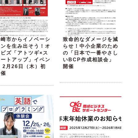
岡崎市からイノベーシ
致命的なダメージを減
ョンを生み出そう！オ
らせ！中小企業のため
カビズ「アトツギ×ス
の「日本で一番やさし
タートアップ」イベン
いBCP作成相談会」
 2月26日（木）初
開催
開催