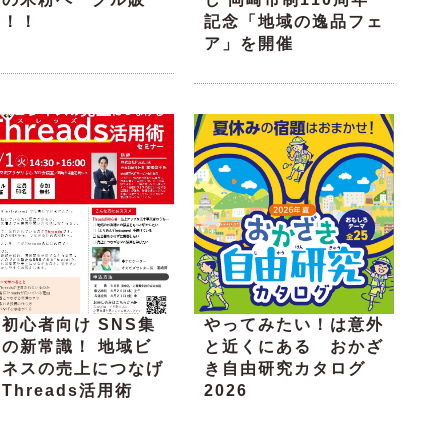
売！！
記念「地域の逸品フェ
ア」を開催
初心者向け SNS集
やってみたい！は意外
客の新常識！ 地域ビ
と近くにある おかざ
ジネスの売上につなげ
き自由研究カタログ
Threads活用術
2026