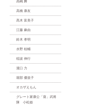
髙嶋 舞
高橋 康友
髙木 富美子
江藤 麻由
鈴木 孝明
水野 桂輔
稲波 伸行
瀧口 力
堀部 優規子
オカザえもん
グレート家康公「葵」武将
隊 小松姫