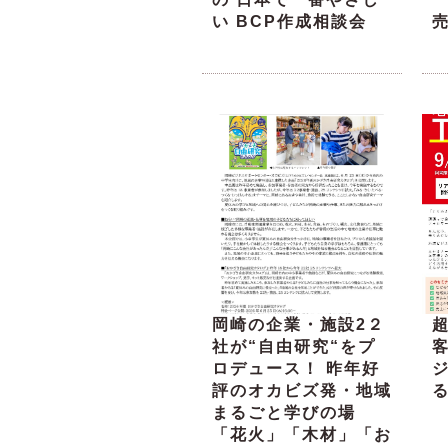
い BCP作成相談会
岡崎の企業・施設2２
超
社が“自由研究“をプ
ロデュース！ 昨年好
評のオカビズ発・地域
る
まるごと学びの場
「花火」「木材」「お