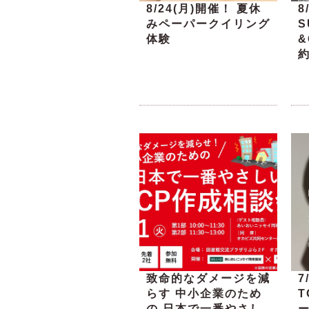
8/24(月)開催！ 夏休
8
みペーパークイリング
S
体験
&
致命的なダメージを減
7
らす 中小企業のため
の 日本で一番やさし