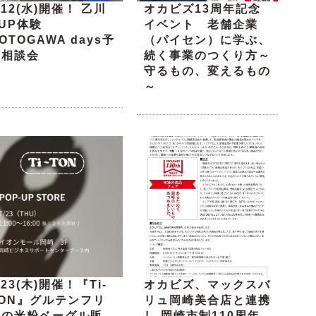
/12(水)開催！ 乙川
オカビズ13周年記念
UP体験
イベント 老舗企業
OTOGAWA days予
（パイセン）に学ぶ、
約相談会
続く事業のつくり方～
守るもの、変えるもの
～
/23(木)開催！『Ti-
オカビズ、マックスバ
TON』グルテンフリ
リュ岡崎美合店と連携
ーの米粉ベーグル販
し 岡崎市制110周年