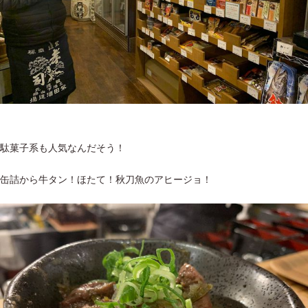
駄菓子系も人気なんだそう！
缶詰から牛タン！ほたて！秋刀魚のアヒージョ！