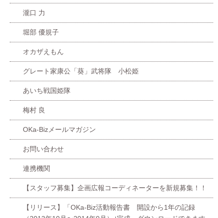
瀧口 力
堀部 優規子
オカザえもん
グレート家康公「葵」武将隊 小松姫
あいち戦国姫隊
梅村 良
OKa-Bizメールマガジン
お問い合わせ
連携機関
【スタッフ募集】企画広報コーディネーターを新規募集！！
【リリース】「OKa-Biz活動報告書 開設から1年の記録