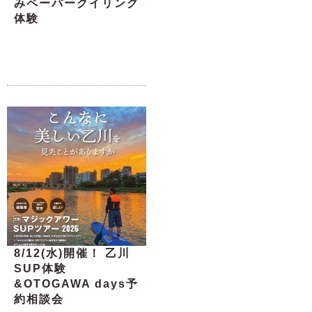
みペーパークイリング
体験
8/12(水)開催！ 乙川
SUP体験
&OTOGAWA days予
約相談会