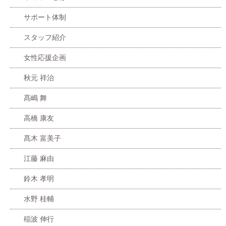
サポート体制
スタッフ紹介
女性応援企画
秋元 祥治
髙嶋 舞
高橋 康友
髙木 富美子
江藤 麻由
鈴木 孝明
水野 桂輔
稲波 伸行