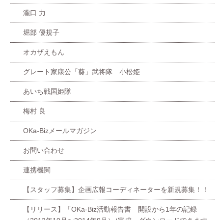
瀧口 力
堀部 優規子
オカザえもん
グレート家康公「葵」武将隊 小松姫
あいち戦国姫隊
梅村 良
OKa-Bizメールマガジン
お問い合わせ
連携機関
【スタッフ募集】企画広報コーディネーターを新規募集！！
【リリース】「OKa-Biz活動報告書 開設から1年の記録