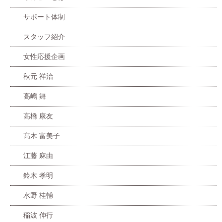
サポート体制
スタッフ紹介
女性応援企画
秋元 祥治
髙嶋 舞
高橋 康友
髙木 富美子
江藤 麻由
鈴木 孝明
水野 桂輔
稲波 伸行