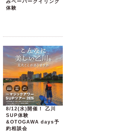
みペーパークイリング
体験
8/12(水)開催！ 乙川
SUP体験
&OTOGAWA days予
約相談会