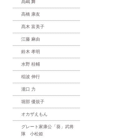
髙嶋 舞
高橋 康友
髙木 富美子
江藤 麻由
鈴木 孝明
水野 桂輔
稲波 伸行
瀧口 力
堀部 優規子
オカザえもん
グレート家康公「葵」武将
隊 小松姫