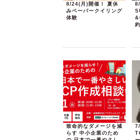
8/24(月)開催！ 夏休
8
みペーパークイリング
S
体験
&
致命的なダメージを減
7
らす 中小企業のため
の 日本で一番やさし