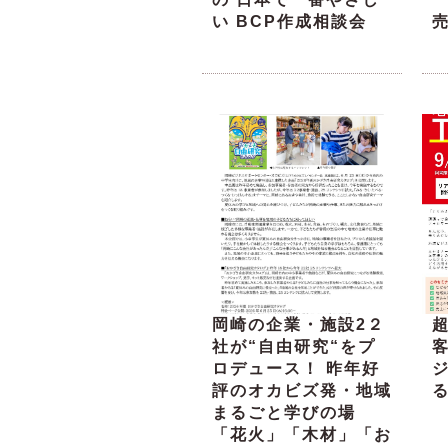
い BCP作成相談会
岡崎の企業・施設2２
超
社が“自由研究“をプ
ロデュース！ 昨年好
評のオカビズ発・地域
る
まるごと学びの場
「花火」「木材」「お