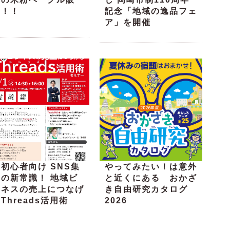
売！！
記念「地域の逸品フェ
ア」を開催
初心者向け SNS集
やってみたい！は意外
客の新常識！ 地域ビ
と近くにある おかざ
ジネスの売上につなげ
き自由研究カタログ
Threads活用術
2026