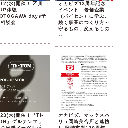
/12(水)開催！ 乙川
オカビズ13周年記念
UP体験
イベント 老舗企業
OTOGAWA days予
（パイセン）に学ぶ、
約相談会
続く事業のつくり方～
守るもの、変えるもの
～
/23(木)開催！『Ti-
オカビズ、マックスバ
TON』グルテンフリ
リュ岡崎美合店と連携
ーの米粉ベーグル販
し 岡崎市制110周年