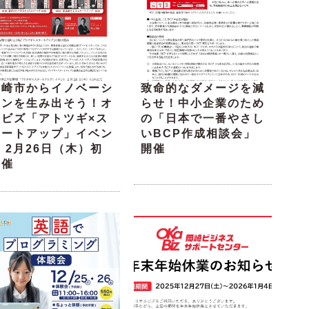
岡崎市からイノベーシ
致命的なダメージを減
ョンを生み出そう！オ
らせ！中小企業のため
カビズ「アトツギ×ス
の「日本で一番やさし
タートアップ」イベン
いBCP作成相談会」
 2月26日（木）初
開催
開催