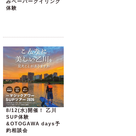
みペーパークイリング
体験
8/12(水)開催！ 乙川
SUP体験
&OTOGAWA days予
約相談会