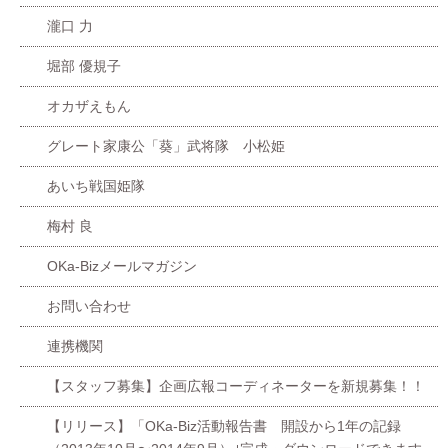
瀧口 力
堀部 優規子
オカザえもん
グレート家康公「葵」武将隊 小松姫
あいち戦国姫隊
梅村 良
OKa-Bizメールマガジン
お問い合わせ
連携機関
【スタッフ募集】企画広報コーディネーターを新規募集！！
【リリース】「OKa-Biz活動報告書 開設から1年の記録