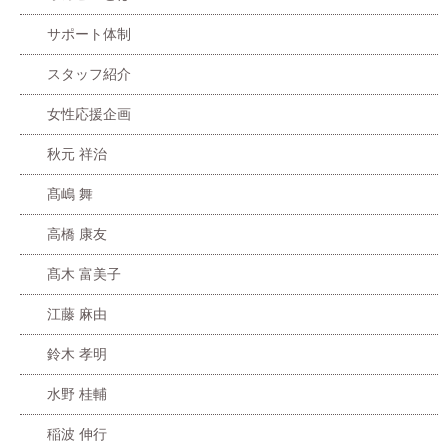
サポート体制
スタッフ紹介
女性応援企画
秋元 祥治
髙嶋 舞
高橋 康友
髙木 富美子
江藤 麻由
鈴木 孝明
水野 桂輔
稲波 伸行