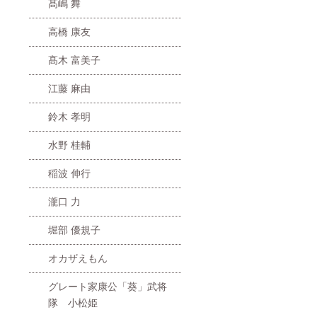
髙嶋 舞
高橋 康友
髙木 富美子
江藤 麻由
鈴木 孝明
水野 桂輔
稲波 伸行
瀧口 力
堀部 優規子
オカザえもん
グレート家康公「葵」武将
隊 小松姫