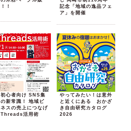
売！！
記念「地域の逸品フェ
ア」を開催
初心者向け SNS集
やってみたい！は意外
客の新常識！ 地域ビ
と近くにある おかざ
ジネスの売上につなげ
き自由研究カタログ
Threads活用術
2026