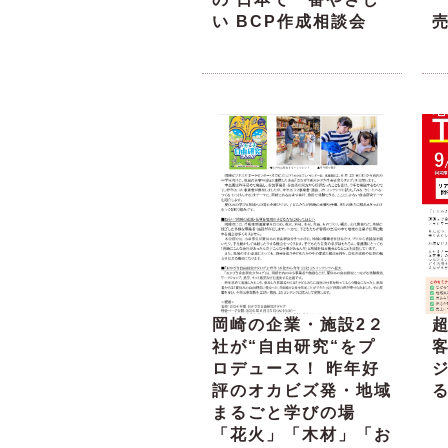
い BCP作成相談会
岡崎の企業・施設2２
超
社が“自由研究“をプ
ロデュース！ 昨年好
評のオカビズ発・地域
る
まるごと学びの場
「花火」「木材」「お