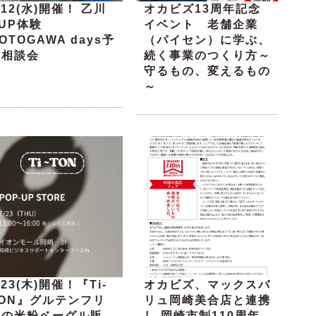
/12(水)開催！ 乙川
オカビズ13周年記念
UP体験
イベント 老舗企業
OTOGAWA days予
（パイセン）に学ぶ、
約相談会
続く事業のつくり方～
守るもの、変えるもの
～
/23(木)開催！『Ti-
オカビズ、マックスバ
TON』グルテンフリ
リュ岡崎美合店と連携
ーの米粉ベーグル販
し 岡崎市制110周年