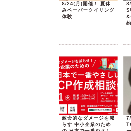
8/24(月)開催！ 夏休
8
みペーパークイリング
S
体験
&
致命的なダメージを減
7
らす 中小企業のため
の 日本で一番やさし