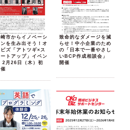
岡崎市からイノベーシ
致命的なダメージを減
ョンを生み出そう！オ
らせ！中小企業のため
カビズ「アトツギ×ス
の「日本で一番やさし
タートアップ」イベン
いBCP作成相談会」
 2月26日（木）初
開催
開催