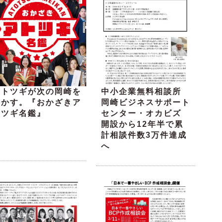
アトツギが次の岡崎を
中小企業無料相談所
動かす。『おかざきア
岡崎ビジネスサポート
トツギ名鑑』
センター・オカビズ
開設から12年半で累
計相談件数3万件達成
へ