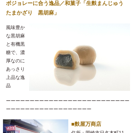
ボジョレーに合う逸品／和菓子「生麩まんじゅう
たまかざり 黒胡麻」
風味豊か
な黒胡麻
と有機黒
糖で、濃
厚なのに
あっさり
上品な逸
品
ーーーーーーーーーーーーーーーーーーーーーーーーーー
ーーーーーーーーーーーーーーーーーー
■麩屋万商店
住所：岡崎市日名本町11-