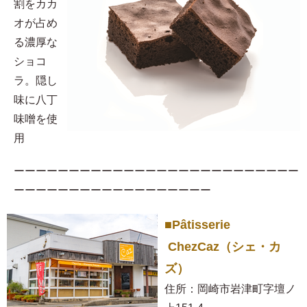
割をカカ
オが占め
る濃厚な
ショコ
ラ。隠し
味に八丁
味噌を使
用​
ーーーーーーーーーーーーーーーーーーーーーーーーーー
ーーーーーーーーーーーーーーーーーー
■Pâtisserie
ChezCaz（シェ・カ
ズ）
住所：岡崎市岩津町字壇ノ