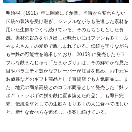
明治44（1911）年に岡崎にて創業。当時から変わらない
伝統の製法を受け継ぎ、シンプルながらも厳選した素材を
用いた生麩をつくり続けている。そのもちもちとした食
感、素材の旨みを引き出した味わいにはファンも多く「ふ
やまんさん」の愛称で親しまれている。伝統を守りながら
も生麩の可能性を追求しており、2015年に発売したカラ
フルな麩まんじゅう「たまかざり」は、その鮮やかな見た
目やバラエティ豊かなフレーバーが注目を集め、お中元や
お歳暮などのギフト商品として百貨店でも人気商品に。ま
た、地元の商業高校とのコラボ商品として発売した「麩ッ
ポギ（トッポギの餅を麩に置き換えた商品）」も即日完
売。伝統食材としての生麩をより多くの人に食べてほしい
と、新たな食べ方を追求し、提案し続けている。