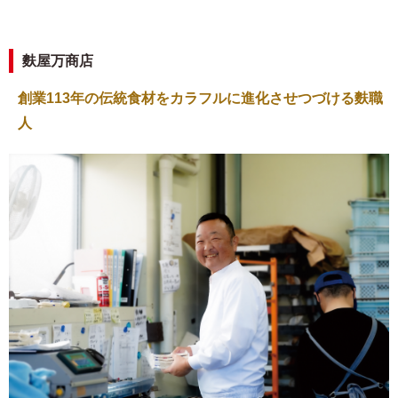
麩屋万商店
創業113年の伝統食材をカラフルに進化させつづける麩職
人