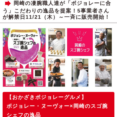
岡崎の凄腕職人達が「ボジョレーに合
う」こだわりの逸品を提案！5事業者さん
が解禁日11/21（木）～一斉に販売開始！
【おかざきボジョレーグルメ】
ボジョレー・ヌーヴォー×岡崎のスゴ腕
シェフの逸品