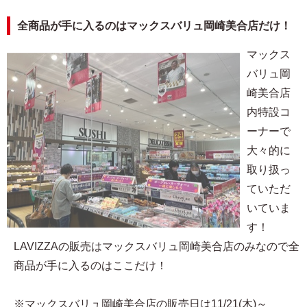
全商品が手に入るのはマックスバリュ岡崎美合店だけ！
マックス
バリュ岡
崎美合店
内特設コ
ーナーで
大々的に
取り扱っ
ていただ
いていま
す！
LAVIZZAの販売はマックスバリュ岡崎美合店のみなので全
商品が手に入るのはここだけ！
※マックスバリュ岡崎美合店の販売日は11/21(木)～