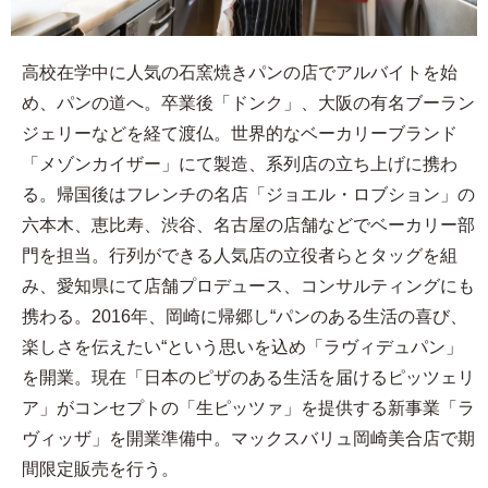
高校在学中に人気の石窯焼きパンの店でアルバイトを始
め、パンの道へ。卒業後「ドンク」、大阪の有名ブーラン
ジェリーなどを経て渡仏。世界的なベーカリーブランド
「メゾンカイザー」にて製造、系列店の立ち上げに携わ
る。帰国後はフレンチの名店「ジョエル・ロブション」の
六本木、恵比寿、渋谷、名古屋の店舗などでベーカリー部
門を担当。行列ができる人気店の立役者らとタッグを組
み、愛知県にて店舗プロデュース、コンサルティングにも
携わる。2016年、岡崎に帰郷し“パンのある生活の喜び、
楽しさを伝えたい“という思いを込め「ラヴィデュパン」
を開業。現在「日本のピザのある生活を届けるピッツェリ
ア」がコンセプトの「生ピッツァ」を提供する新事業「ラ
ヴィッザ」を開業準備中。マックスバリュ岡崎美合店で期
間限定販売を行う。