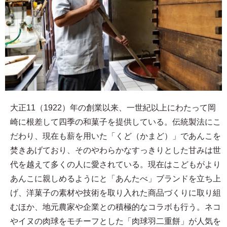
大正11（1922）年の創業以来、一世紀以上にわたって岡
崎に根差して四季の和菓子を提供している。伝統製法にこ
だわり、現在も薪を用いた「くど（かまど）」であんこを
焚きあげており、そのやわらかなすっきりとした甘みは世
代を越えて多くの人に愛されている。現在はこどもがより
あんこに親しめるようにと「あんたべ」ブランドを立ち上
げ、洋菓子の素材や技術を取り入れた商品づくりに取り組
むほか、地元農家や企業との積極的なコラボも行う。ネコ
やイヌの肉球をモチーフとした「肉球羽二重餅」が人気を