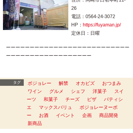
26
電話：0564-24-3072
HP：
https://fuyaman.jp/
定休日：日曜
ーーーーーーーーーーーーーーーーーーーーーーーーーー
ーーーーーーーーーーーーーーーーーー
タグ
ボジョレー
解禁
オカビズ
おつまみ
ワイン
グルメ
シェフ
洋菓子
スイ
ーツ
和菓子
チーズ
ピザ
パティシ
エ
マックスバリュ
ボジョレーヌーボ
ー
お酒
イベント
企画
商品開発
新商品