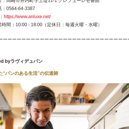
所：岡崎市井内町字上堤11-1 グレフューレ壱番館
：0564-64-3387
：
https://www.anluxe.net/
時間：10:00 - 18:00（定休日：毎週火曜・水曜）
ーーーーーーーーーーーーーーーーーーーーーーーーーーーー
ced byラヴィデュパン
た“パンのある生活”の伝道師