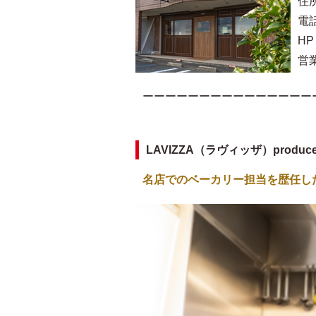
住
電話
HP
営業
ーーーーーーーーーーーーーーー
LAVIZZA（ラヴィッザ）produ
名店でのベーカリー担当を歴任し