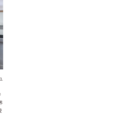
ユ
ジ
界
愛