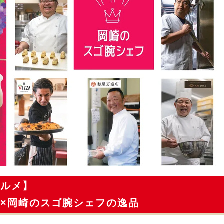
グルメ】
×岡崎のスゴ腕シェフの逸品