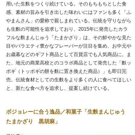
用いた生麩をつくり続けている。そのもちもちとした食
感、素材の旨みを引き出した味わいにはファンも多く「ふ
やまんさん」の愛称で親しまれている。伝統を守りながら
も生麩の可能性を追求しており、2015年に発売したカラ
フルな麩まんじゅう「たまかざり」は、その鮮やかな見た
目やバラエティ豊かなフレーバーが注目を集め、お中元や
お歳暮などのギフト商品として百貨店でも人気商品に。ま
た、地元の商業高校とのコラボ商品として発売した「麩ッ
ポギ（トッポギの餅を麩に置き換えた商品）」も即日完
売。伝統食材としての生麩をより多くの人に食べてほしい
と、新たな食べ方を追求し、提案し続けている。
ボジョレーに合う逸品／和菓子「生麩まんじゅう
たまかざり 黒胡麻」