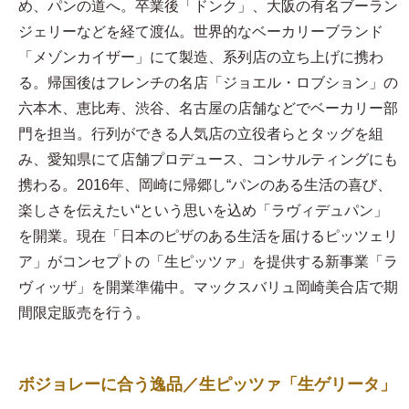
め、パンの道へ。卒業後「ドンク」、大阪の有名ブーラン
ジェリーなどを経て渡仏。世界的なベーカリーブランド
「メゾンカイザー」にて製造、系列店の立ち上げに携わ
る。帰国後はフレンチの名店「ジョエル・ロブション」の
六本木、恵比寿、渋谷、名古屋の店舗などでベーカリー部
門を担当。行列ができる人気店の立役者らとタッグを組
み、愛知県にて店舗プロデュース、コンサルティングにも
携わる。2016年、岡崎に帰郷し“パンのある生活の喜び、
楽しさを伝えたい“という思いを込め「ラヴィデュパン」
を開業。現在「日本のピザのある生活を届けるピッツェリ
ア」がコンセプトの「生ピッツァ」を提供する新事業「ラ
ヴィッザ」を開業準備中。マックスバリュ岡崎美合店で期
間限定販売を行う。
ボジョレーに合う逸品／生ピッツァ「生ゲリータ」