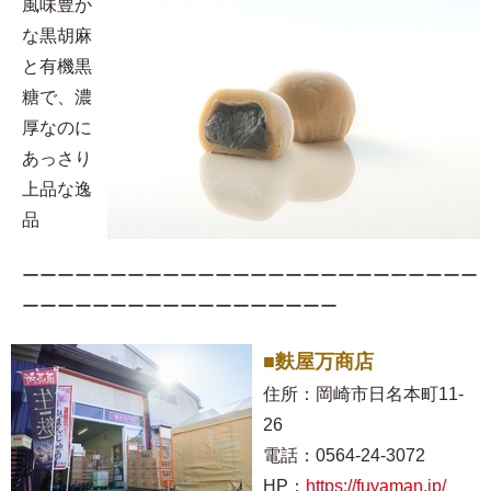
風味豊か
な黒胡麻
と有機黒
糖で、濃
厚なのに
あっさり
上品な逸
品
ーーーーーーーーーーーーーーーーーーーーーーーーーー
ーーーーーーーーーーーーーーーーーー
■麩屋万商店
住所：岡崎市日名本町11-
26
電話：0564-24-3072
HP：
https://fuyaman.jp/