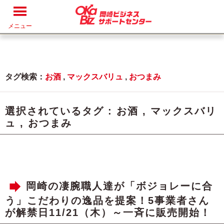
メニュー
タグ検索：
お酒
,
マックスバリュ
,
おつまみ
選択されているタグ :
お酒
,
マックスバリ
ュ
,
おつまみ
岡崎の凄腕職人達が「ボジョレーに合
う」こだわりの逸品を提案！5事業者さん
が解禁日11/21（木）～一斉に販売開始！