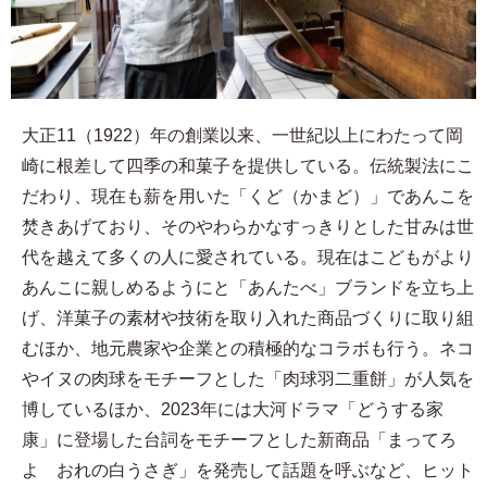
大正11（1922）年の創業以来、一世紀以上にわたって岡
崎に根差して四季の和菓子を提供している。伝統製法にこ
だわり、現在も薪を用いた「くど（かまど）」であんこを
焚きあげており、そのやわらかなすっきりとした甘みは世
代を越えて多くの人に愛されている。現在はこどもがより
あんこに親しめるようにと「あんたべ」ブランドを立ち上
げ、洋菓子の素材や技術を取り入れた商品づくりに取り組
むほか、地元農家や企業との積極的なコラボも行う。ネコ
やイヌの肉球をモチーフとした「肉球羽二重餅」が人気を
博しているほか、2023年には大河ドラマ「どうする家
康」に登場した台詞をモチーフとした新商品「まってろ
よ おれの白うさぎ」を発売して話題を呼ぶなど、ヒット