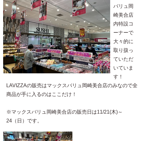
バリュ岡
崎美合店
内特設コ
ーナーで
大々的に
取り扱っ
ていただ
いていま
す！
LAVIZZAの販売はマックスバリュ岡崎美合店のみなので全
商品が手に入るのはここだけ！
※マックスバリュ岡崎美合店の販売日は11/21(木)～
24（日）です。