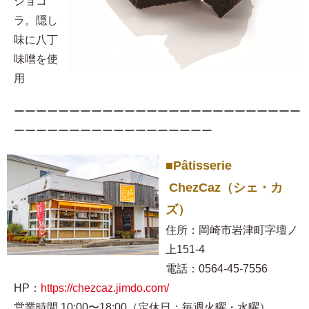
ショコ
ラ。隠し
味に八丁
味噌を使
用​
ーーーーーーーーーーーーーーーーーーーーーーーーーー
ーーーーーーーーーーーーーーーーーー
■Pâtisserie
ChezCaz（シェ・カ
ズ）
住所：岡崎市岩津町字壇ノ
上151-4
電話：0564-45-7556
HP：
https://chezcaz.jimdo.com/
営業時間 10:00〜18:00（定休日：毎週火曜・水曜）