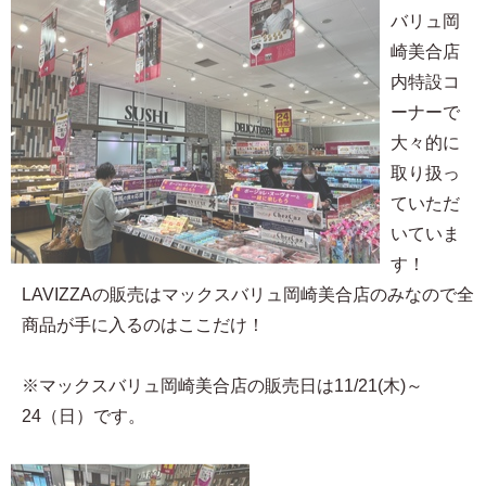
バリュ岡
崎美合店
内特設コ
ーナーで
大々的に
取り扱っ
ていただ
いていま
す！
LAVIZZAの販売はマックスバリュ岡崎美合店のみなので全
商品が手に入るのはここだけ！
※マックスバリュ岡崎美合店の販売日は11/21(木)～
24（日）です。