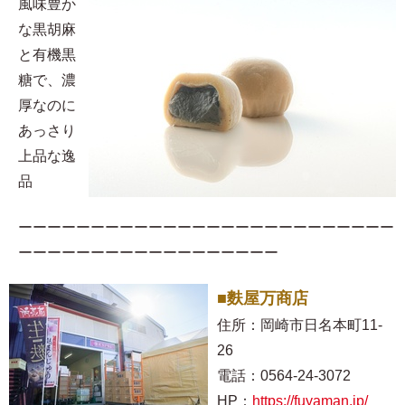
風味豊か
な黒胡麻
と有機黒
糖で、濃
厚なのに
あっさり
上品な逸
品
ーーーーーーーーーーーーーーーーーーーーーーーーーー
ーーーーーーーーーーーーーーーーーー
■麩屋万商店
住所：岡崎市日名本町11-
26
電話：0564-24-3072
HP：
https://fuyaman.jp/