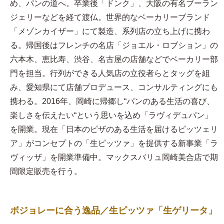
め、パンの道へ。卒業後「ドンク」、大阪の有名ブーラン
ジェリーなどを経て渡仏。世界的なベーカリーブランド
「メゾンカイザー」にて製造、系列店の立ち上げに携わ
る。帰国後はフレンチの名店「ジョエル・ロブション」の
六本木、恵比寿、渋谷、名古屋の店舗などでベーカリー部
門を担当。行列ができる人気店の立役者らとタッグを組
み、愛知県にて店舗プロデュース、コンサルティングにも
携わる。2016年、岡崎に帰郷し“パンのある生活の喜び、
楽しさを伝えたい“という思いを込め「ラヴィデュパン」
を開業。現在「日本のピザのある生活を届けるピッツェリ
ア」がコンセプトの「生ピッツァ」を提供する新事業「ラ
ヴィッザ」を開業準備中。マックスバリュ岡崎美合店で期
間限定販売を行う。
ボジョレーに合う逸品／生ピッツァ「生ゲリータ」