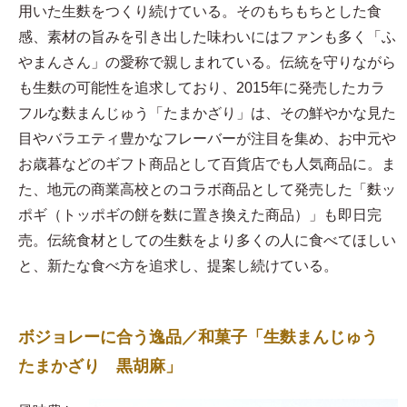
用いた生麩をつくり続けている。そのもちもちとした食
感、素材の旨みを引き出した味わいにはファンも多く「ふ
やまんさん」の愛称で親しまれている。伝統を守りながら
も生麩の可能性を追求しており、2015年に発売したカラ
フルな麩まんじゅう「たまかざり」は、その鮮やかな見た
目やバラエティ豊かなフレーバーが注目を集め、お中元や
お歳暮などのギフト商品として百貨店でも人気商品に。ま
た、地元の商業高校とのコラボ商品として発売した「麩ッ
ポギ（トッポギの餅を麩に置き換えた商品）」も即日完
売。伝統食材としての生麩をより多くの人に食べてほしい
と、新たな食べ方を追求し、提案し続けている。
ボジョレーに合う逸品／和菓子「生麩まんじゅう
たまかざり 黒胡麻」