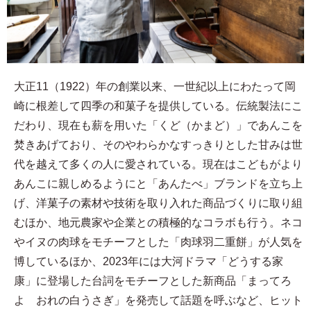
大正11（1922）年の創業以来、一世紀以上にわたって岡
崎に根差して四季の和菓子を提供している。伝統製法にこ
だわり、現在も薪を用いた「くど（かまど）」であんこを
焚きあげており、そのやわらかなすっきりとした甘みは世
代を越えて多くの人に愛されている。現在はこどもがより
あんこに親しめるようにと「あんたべ」ブランドを立ち上
げ、洋菓子の素材や技術を取り入れた商品づくりに取り組
むほか、地元農家や企業との積極的なコラボも行う。ネコ
やイヌの肉球をモチーフとした「肉球羽二重餅」が人気を
博しているほか、2023年には大河ドラマ「どうする家
康」に登場した台詞をモチーフとした新商品「まってろ
よ おれの白うさぎ」を発売して話題を呼ぶなど、ヒット