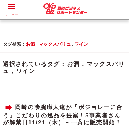
メニュー
タグ検索：
お酒
,
マックスバリュ
,
ワイン
選択されているタグ :
お酒
,
マックスバリ
ュ
,
ワイン
岡崎の凄腕職人達が「ボジョレーに合
う」こだわりの逸品を提案！5事業者さん
が解禁日11/21（木）～一斉に販売開始！