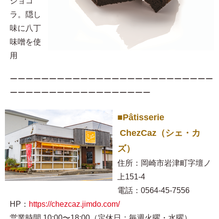
ショコ
ラ。隠し
味に八丁
味噌を使
用​
ーーーーーーーーーーーーーーーーーーーーーーーーーー
ーーーーーーーーーーーーーーーーーー
■Pâtisserie
ChezCaz（シェ・カ
ズ）
住所：岡崎市岩津町字壇ノ
上151-4
電話：0564-45-7556
HP：
https://chezcaz.jimdo.com/
営業時間 10:00〜18:00（定休日：毎週火曜・水曜）