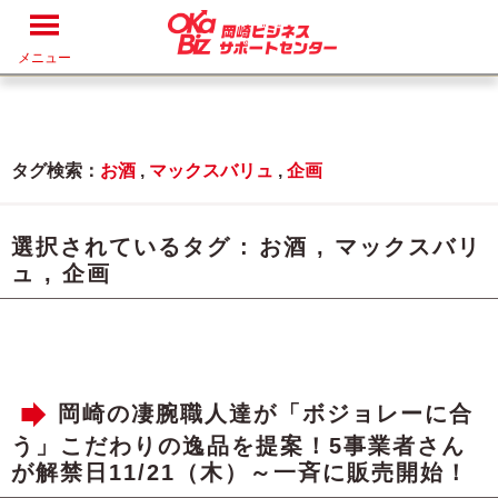
メニュー
タグ検索：
お酒
,
マックスバリュ
,
企画
選択されているタグ :
お酒
,
マックスバリ
ュ
,
企画
岡崎の凄腕職人達が「ボジョレーに合
う」こだわりの逸品を提案！5事業者さん
が解禁日11/21（木）～一斉に販売開始！