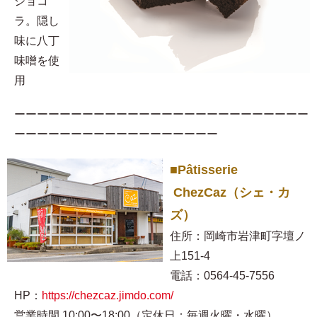
ショコ
ラ。隠し
味に八丁
味噌を使
用​
ーーーーーーーーーーーーーーーーーーーーーーーーーー
ーーーーーーーーーーーーーーーーーー
■Pâtisserie
ChezCaz（シェ・カ
ズ）
住所：岡崎市岩津町字壇ノ
上151-4
電話：0564-45-7556
HP：
https://chezcaz.jimdo.com/
営業時間 10:00〜18:00（定休日：毎週火曜・水曜）