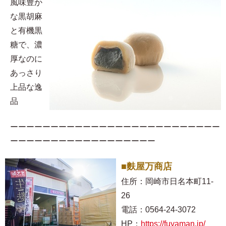
風味豊か
な黒胡麻
と有機黒
糖で、濃
厚なのに
あっさり
上品な逸
品
ーーーーーーーーーーーーーーーーーーーーーーーーーー
ーーーーーーーーーーーーーーーーーー
■麩屋万商店
住所：岡崎市日名本町11-
26
電話：0564-24-3072
HP：
https://fuyaman.jp/