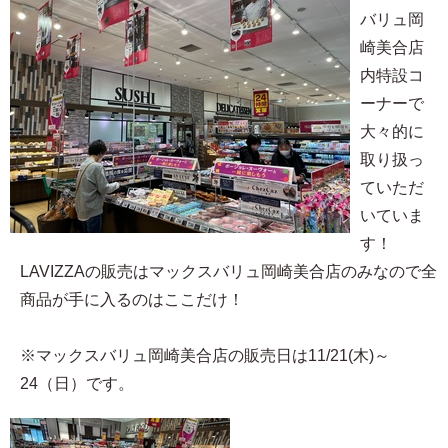
バリュ岡
崎美合店
内特設コ
ーナーで
大々的に
取り扱っ
ていただ
いていま
す！
LAVIZZAの販売はマックスバリュ岡崎美合店のみなので全
商品が手に入るのはここだけ！
※マックスバリュ岡崎美合店の販売日は11/21(木)～
24（日）です。