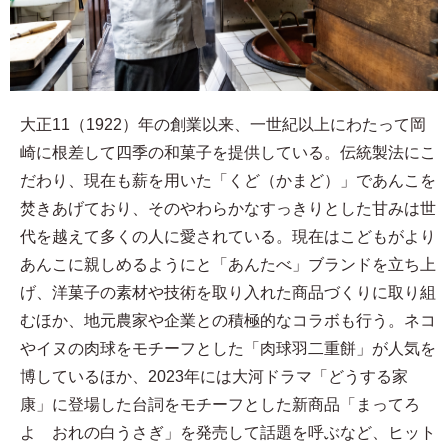
大正11（1922）年の創業以来、一世紀以上にわたって岡
崎に根差して四季の和菓子を提供している。伝統製法にこ
だわり、現在も薪を用いた「くど（かまど）」であんこを
焚きあげており、そのやわらかなすっきりとした甘みは世
代を越えて多くの人に愛されている。現在はこどもがより
あんこに親しめるようにと「あんたべ」ブランドを立ち上
げ、洋菓子の素材や技術を取り入れた商品づくりに取り組
むほか、地元農家や企業との積極的なコラボも行う。ネコ
やイヌの肉球をモチーフとした「肉球羽二重餅」が人気を
博しているほか、2023年には大河ドラマ「どうする家
康」に登場した台詞をモチーフとした新商品「まってろ
よ おれの白うさぎ」を発売して話題を呼ぶなど、ヒット