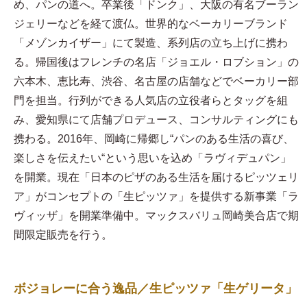
め、パンの道へ。卒業後「ドンク」、大阪の有名ブーラン
ジェリーなどを経て渡仏。世界的なベーカリーブランド
「メゾンカイザー」にて製造、系列店の立ち上げに携わ
る。帰国後はフレンチの名店「ジョエル・ロブション」の
六本木、恵比寿、渋谷、名古屋の店舗などでベーカリー部
門を担当。行列ができる人気店の立役者らとタッグを組
み、愛知県にて店舗プロデュース、コンサルティングにも
携わる。2016年、岡崎に帰郷し“パンのある生活の喜び、
楽しさを伝えたい“という思いを込め「ラヴィデュパン」
を開業。現在「日本のピザのある生活を届けるピッツェリ
ア」がコンセプトの「生ピッツァ」を提供する新事業「ラ
ヴィッザ」を開業準備中。マックスバリュ岡崎美合店で期
間限定販売を行う。
ボジョレーに合う逸品／生ピッツァ「生ゲリータ」