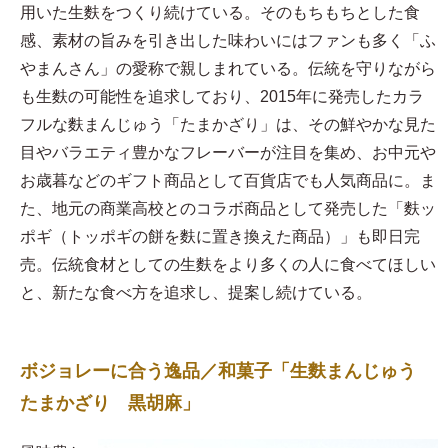
用いた生麩をつくり続けている。そのもちもちとした食
感、素材の旨みを引き出した味わいにはファンも多く「ふ
やまんさん」の愛称で親しまれている。伝統を守りながら
も生麩の可能性を追求しており、2015年に発売したカラ
フルな麩まんじゅう「たまかざり」は、その鮮やかな見た
目やバラエティ豊かなフレーバーが注目を集め、お中元や
お歳暮などのギフト商品として百貨店でも人気商品に。ま
た、地元の商業高校とのコラボ商品として発売した「麩ッ
ポギ（トッポギの餅を麩に置き換えた商品）」も即日完
売。伝統食材としての生麩をより多くの人に食べてほしい
と、新たな食べ方を追求し、提案し続けている。
ボジョレーに合う逸品／和菓子「生麩まんじゅう
たまかざり 黒胡麻」