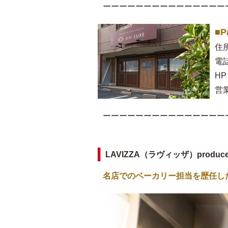
ーーーーーーーーーーーーーーー
■P
住
電話
HP
営業
ーーーーーーーーーーーーーーー
LAVIZZA（ラヴィッザ）produ
名店でのベーカリー担当を歴任し