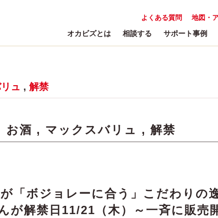
よくある質問
地図・
オカビズとは
相談する
サポート事例
バリュ
,
解禁
:
お酒
,
マックスバリュ
,
解禁
達が「ボジョレーに合う」こだわりの
んが解禁日11/21（木）～一斉に販売