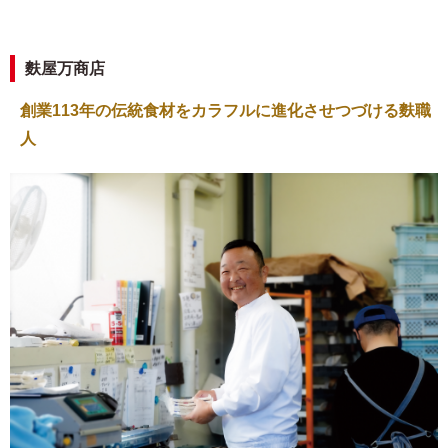
麩屋万商店
創業113年の伝統食材をカラフルに進化させつづける麩職
人