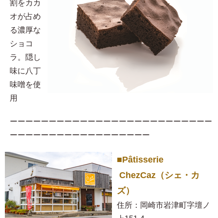
割をカカ
オが占め
る濃厚な
ショコ
ラ。隠し
味に八丁
味噌を使
用​
ーーーーーーーーーーーーーーーーーーーーーーーーーー
ーーーーーーーーーーーーーーーーーー
■Pâtisserie
ChezCaz（シェ・カ
ズ）
住所：岡崎市岩津町字壇ノ