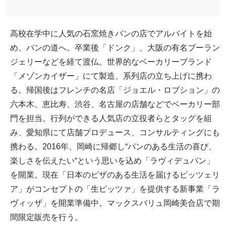
高校在学中に人気の石窯焼きパンの店でアルバイトを始
め、パンの道へ。卒業後「ドンク」、大阪の有名ブーラン
ジェリーなどを経て渡仏。世界的なベーカリーブランド
「メゾンカイザー」にて製造、系列店の立ち上げに携わ
る。帰国後はフレンチの名店「ジョエル・ロブション」の
六本木、恵比寿、渋谷、名古屋の店舗などでベーカリー部
門を担当。行列ができる人気店の立役者らとタッグを組
み、愛知県にて店舗プロデュース、コンサルティングにも
携わる。2016年、岡崎に帰郷し“パンのある生活の喜び、
楽しさを伝えたい“という思いを込め「ラヴィデュパン」
を開業。現在「日本のピザのある生活を届けるピッツェリ
ア」がコンセプトの「生ピッツァ」を提供する新事業「ラ
ヴィッザ」を開業準備中。マックスバリュ岡崎美合店で期
間限定販売を行う。