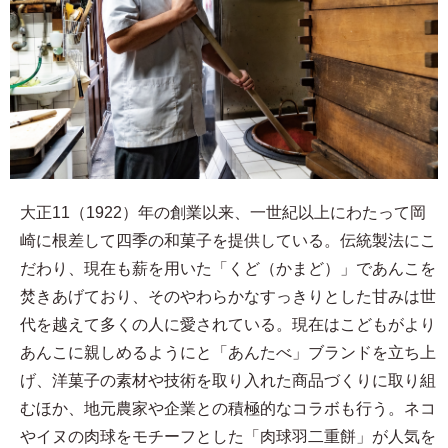
大正11（1922）年の創業以来、一世紀以上にわたって岡
崎に根差して四季の和菓子を提供している。伝統製法にこ
だわり、現在も薪を用いた「くど（かまど）」であんこを
焚きあげており、そのやわらかなすっきりとした甘みは世
代を越えて多くの人に愛されている。現在はこどもがより
あんこに親しめるようにと「あんたべ」ブランドを立ち上
げ、洋菓子の素材や技術を取り入れた商品づくりに取り組
むほか、地元農家や企業との積極的なコラボも行う。ネコ
やイヌの肉球をモチーフとした「肉球羽二重餅」が人気を