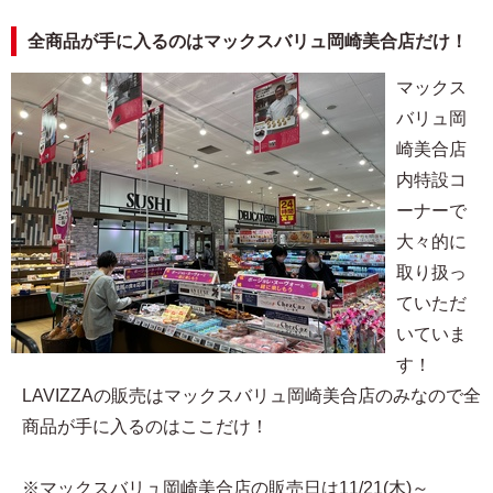
全商品が手に入るのはマックスバリュ岡崎美合店だけ！
マックス
バリュ岡
崎美合店
内特設コ
ーナーで
大々的に
取り扱っ
ていただ
いていま
す！
LAVIZZAの販売はマックスバリュ岡崎美合店のみなので全
商品が手に入るのはここだけ！
※マックスバリュ岡崎美合店の販売日は11/21(木)～