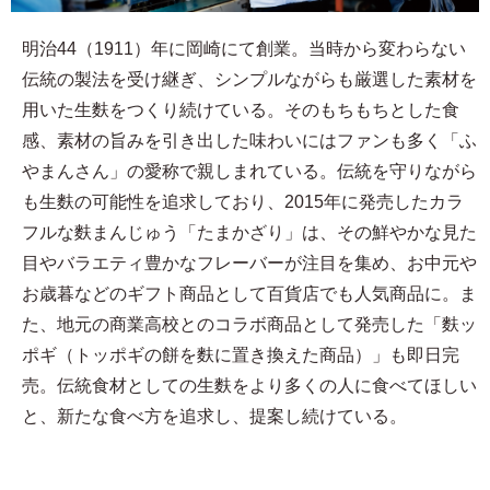
明治44（1911）年に岡崎にて創業。当時から変わらない
伝統の製法を受け継ぎ、シンプルながらも厳選した素材を
用いた生麩をつくり続けている。そのもちもちとした食
感、素材の旨みを引き出した味わいにはファンも多く「ふ
やまんさん」の愛称で親しまれている。伝統を守りながら
も生麩の可能性を追求しており、2015年に発売したカラ
フルな麩まんじゅう「たまかざり」は、その鮮やかな見た
目やバラエティ豊かなフレーバーが注目を集め、お中元や
お歳暮などのギフト商品として百貨店でも人気商品に。ま
た、地元の商業高校とのコラボ商品として発売した「麩ッ
ポギ（トッポギの餅を麩に置き換えた商品）」も即日完
売。伝統食材としての生麩をより多くの人に食べてほしい
と、新たな食べ方を追求し、提案し続けている。