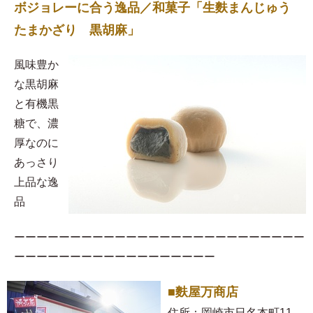
ボジョレーに合う逸品／和菓子「生麩まんじゅう
たまかざり 黒胡麻」
風味豊か
な黒胡麻
と有機黒
糖で、濃
厚なのに
あっさり
上品な逸
品
ーーーーーーーーーーーーーーーーーーーーーーーーーー
ーーーーーーーーーーーーーーーーーー
■麩屋万商店
住所：岡崎市日名本町11-