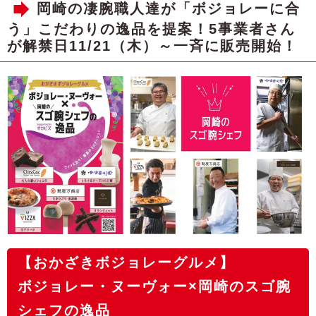
岡崎の凄腕職人達が「ボジョレーに合
う」こだわりの逸品を提案！5事業者さん
が解禁日11/21（木）～一斉に販売開始！
【おかざきボジョレーグルメ】
ボジョレー・ヌーヴォー×岡崎のスゴ腕
シェフの逸品