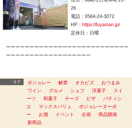
26
電話：0564-24-3072
HP：
https://fuyaman.jp/
定休日：日曜
ーーーーーーーーーーーーーーーーーーーーーーーーーー
ーーーーーーーーーーーーーーーーーー
タグ
ボジョレー
解禁
オカビズ
おつまみ
ワイン
グルメ
シェフ
洋菓子
スイ
ーツ
和菓子
チーズ
ピザ
パティシ
エ
マックスバリュ
ボジョレーヌーボ
ー
お酒
イベント
企画
商品開発
新商品