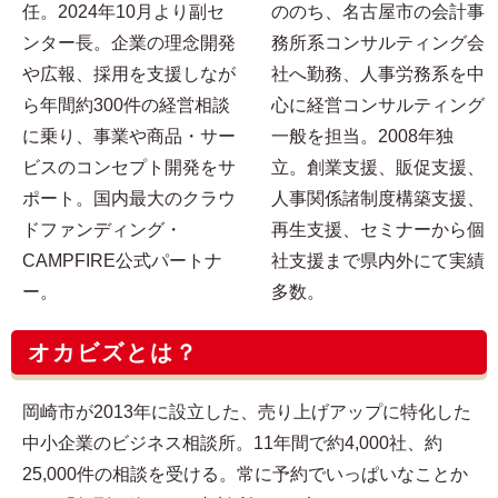
任。2024年10月より副セ
ののち、名古屋市の会計事
ンター長。企業の理念開発
務所系コンサルティング会
や広報、採用を支援しなが
社へ勤務、人事労務系を中
ら年間約300件の経営相談
心に経営コンサルティング
に乗り、事業や商品・サー
一般を担当。2008年独
ビスのコンセプト開発をサ
立。創業支援、販促支援、
ポート。国内最大のクラウ
人事関係諸制度構築支援、
ドファンディング・
再生支援、セミナーから個
CAMPFIRE公式パートナ
社支援まで県内外にて実績
ー。
多数。
オカビズとは？
岡崎市が2013年に設立した、売り上げアップに特化した
中小企業のビジネス相談所。11年間で約4,000社、約
25,000件の相談を受ける。常に予約でいっぱいなことか