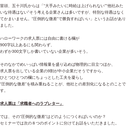
冒頭、五十川氏からは「“大手みたいに時給は上げられない”“他社みた
いな待遇はない”そう考える企業さんは多いですが、特別な待遇はなく
てかまいません。“圧倒的な微差”で勝負すればいい」というお話があり
ました。
ハローワークの求人票には自由に書ける欄が
900字以上あるにも関わらず、
わずか300文字しか書いていない企業が多いそう。
そのなかでめいっぱい情報量を盛り込めば物理的に目立つほか、
求人票を出している企業の9割が中小企業だそうですから、
ひとつひとつの欄にちょっとした工夫を凝らし
“圧倒的な微差”を積み重ねることが、他社との差別化になるとのことで
す。
求人票は「求職者へのラブレター」
では、その“圧倒的な微差”はどのようにつくればいいのか？
セミナーでは次の８つのポイントに分けてお話をいただきました。