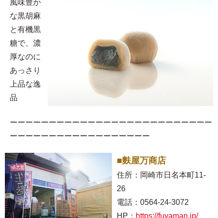
風味豊か
な黒胡麻
と有機黒
糖で、濃
厚なのに
あっさり
上品な逸
品
ーーーーーーーーーーーーーーーーーーーーーーーーーー
ーーーーーーーーーーーーーーーーーー
■麩屋万商店
住所：岡崎市日名本町11-
26
電話：0564-24-3072
HP：
https://fuyaman.jp/