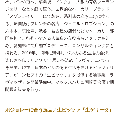
め、パンの道へ。卒業後「ドンク」、大阪の有名ブーラン
ジェリーなどを経て渡仏。世界的なベーカリーブランド
「メゾンカイザー」にて製造、系列店の立ち上げに携わ
る。帰国後はフレンチの名店「ジョエル・ロブション」の
六本木、恵比寿、渋谷、名古屋の店舗などでベーカリー部
門を担当。行列ができる人気店の立役者らとタッグを組
み、愛知県にて店舗プロデュース、コンサルティングにも
携わる。2016年、岡崎に帰郷し“パンのある生活の喜び、
楽しさを伝えたい“という思いを込め「ラヴィデュパン」
を開業。現在「日本のピザのある生活を届けるピッツェリ
ア」がコンセプトの「生ピッツァ」を提供する新事業「ラ
ヴィッザ」を開業準備中。マックスバリュ岡崎美合店で期
間限定販売を行う。
ボジョレーに合う逸品／生ピッツァ「生ゲリータ」