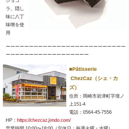
ショコ
ラ。隠し
味に八丁
味噌を使
用​
ーーーーーーーーーーーーーーーーーーーーーーーーーー
ーーーーーーーーーーーーーーーーーー
■Pâtisserie
ChezCaz（シェ・カ
ズ）
住所：岡崎市岩津町字壇ノ
上151-4
電話：0564-45-7556
HP：
https://chezcaz.jimdo.com/
営業時間 10:00〜18:00（定休日：毎週火曜・水曜）