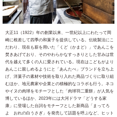
大正11（1922）年の創業以来、一世紀以上にわたって岡
崎に根差して四季の和菓子を提供している。伝統製法にこ
だわり、現在も薪を用いた「くど（かまど）」であんこを
焚きあげており、そのやわらかなすっきりとした甘みは世
代を越えて多くの人に愛されている。現在はこどもがより
あんこに親しめるようにと「あんたべ」ブランドを立ち上
げ、洋菓子の素材や技術を取り入れた商品づくりに取り組
むほか、地元農家や企業との積極的なコラボも行う。ネコ
やイヌの肉球をモチーフとした「肉球羽二重餅」が人気を
博しているほか、2023年には大河ドラマ「どうする家
康」に登場した台詞をモチーフとした新商品「まってろ
よ おれの白うさぎ」を発売して話題を呼ぶなど、ヒット