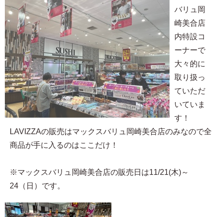
バリュ岡
崎美合店
内特設コ
ーナーで
大々的に
取り扱っ
ていただ
いていま
す！
LAVIZZAの販売はマックスバリュ岡崎美合店のみなので全
商品が手に入るのはここだけ！
※マックスバリュ岡崎美合店の販売日は11/21(木)～
24（日）です。