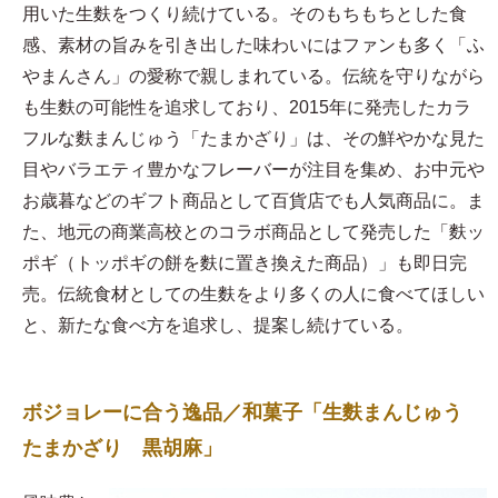
用いた生麩をつくり続けている。そのもちもちとした食
感、素材の旨みを引き出した味わいにはファンも多く「ふ
やまんさん」の愛称で親しまれている。伝統を守りながら
も生麩の可能性を追求しており、2015年に発売したカラ
フルな麩まんじゅう「たまかざり」は、その鮮やかな見た
目やバラエティ豊かなフレーバーが注目を集め、お中元や
お歳暮などのギフト商品として百貨店でも人気商品に。ま
た、地元の商業高校とのコラボ商品として発売した「麩ッ
ポギ（トッポギの餅を麩に置き換えた商品）」も即日完
売。伝統食材としての生麩をより多くの人に食べてほしい
と、新たな食べ方を追求し、提案し続けている。
ボジョレーに合う逸品／和菓子「生麩まんじゅう
たまかざり 黒胡麻」