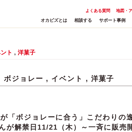
よくある質問
地図・
オカビズとは
相談する
サポート事例
ベント
,
洋菓子
:
ボジョレー
,
イベント
,
洋菓子
達が「ボジョレーに合う」こだわりの
んが解禁日11/21（木）～一斉に販売