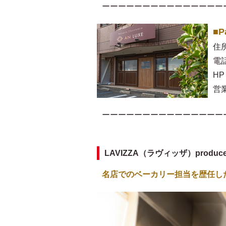
ーーーーーーーーーーーーーーー
■P
住
電話
HP
営業
ーーーーーーーーーーーーーーー
LAVIZZA（ラヴィッザ）produ
名店でのベーカリー担当を歴任し