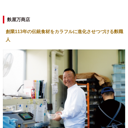
麩屋万商店
創業113年の伝統食材をカラフルに進化させつづける麩職
人