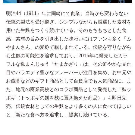
明治44（1911）年に岡崎にて創業。当時から変わらない
伝統の製法を受け継ぎ、シンプルながらも厳選した素材を
用いた生麩をつくり続けている。そのもちもちとした食
感、素材の旨みを引き出した味わいにはファンも多く「ふ
やまんさん」の愛称で親しまれている。伝統を守りながら
も生麩の可能性を追求しており、2015年に発売したカラ
フルな麩まんじゅう「たまかざり」は、その鮮やかな見た
目やバラエティ豊かなフレーバーが注目を集め、お中元や
お歳暮などのギフト商品として百貨店でも人気商品に。ま
た、地元の商業高校とのコラボ商品として発売した「麩ッ
ポギ（トッポギの餅を麩に置き換えた商品）」も即日完
売。伝統食材としての生麩をより多くの人に食べてほしい
と、新たな食べ方を追求し、提案し続けている。