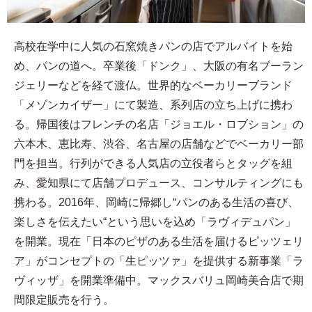
高校在学中に人気の石窯焼きパンの店でアルバイトを始
め、パンの道へ。卒業後「ドンク」、大阪の有名ブーラン
ジェリーなどを経て渡仏。世界的なベーカリーブランド
「メゾンカイザー」にて製造、系列店の立ち上げに携わ
る。帰国後はフレンチの名店「ジョエル・ロブション」の
六本木、恵比寿、渋谷、名古屋の店舗などでベーカリー部
門を担当。行列ができる人気店の立役者らとタッグを組
み、愛知県にて店舗プロデュース、コンサルティングにも
携わる。2016年、岡崎に帰郷し“パンのある生活の喜び、
楽しさを伝えたい“という思いを込め「ラヴィデュパン」
を開業。現在「日本のピザのある生活を届けるピッツェリ
ア」がコンセプトの「生ピッツァ」を提供する新事業「ラ
ヴィッザ」を開業準備中。マックスバリュ岡崎美合店で期
間限定販売を行う。