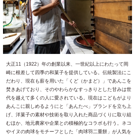
大正11（1922）年の創業以来、一世紀以上にわたって岡
崎に根差して四季の和菓子を提供している。伝統製法にこ
だわり、現在も薪を用いた「くど（かまど）」であんこを
焚きあげており、そのやわらかなすっきりとした甘みは世
代を越えて多くの人に愛されている。現在はこどもがより
あんこに親しめるようにと「あんたべ」ブランドを立ち上
げ、洋菓子の素材や技術を取り入れた商品づくりに取り組
むほか、地元農家や企業との積極的なコラボも行う。ネコ
やイヌの肉球をモチーフとした「肉球羽二重餅」が人気を