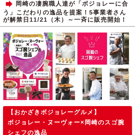
岡崎の凄腕職人達が「ボジョレーに合
う」こだわりの逸品を提案！5事業者さん
が解禁日11/21（木）～一斉に販売開始！
【おかざきボジョレーグルメ】
ボジョレー・ヌーヴォー×岡崎のスゴ腕
シェフの逸品