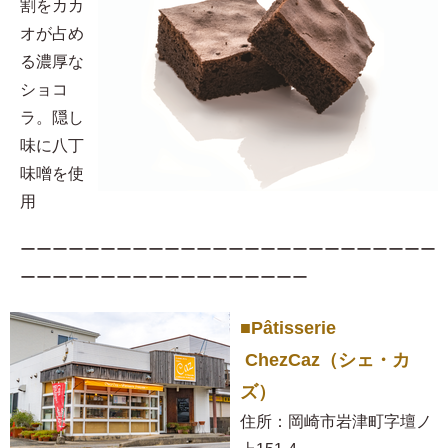
割をカカ
オが占め
る濃厚な
ショコ
ラ。隠し
味に八丁
味噌を使
用​
ーーーーーーーーーーーーーーーーーーーーーーーーーー
ーーーーーーーーーーーーーーーーーー
■Pâtisserie
ChezCaz（シェ・カ
ズ）
住所：岡崎市岩津町字壇ノ