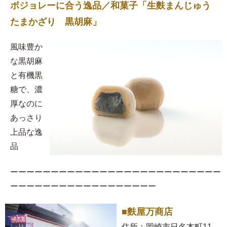
ボジョレーに合う逸品／和菓子「生麩まんじゅう
たまかざり 黒胡麻」
風味豊か
な黒胡麻
と有機黒
糖で、濃
厚なのに
あっさり
上品な逸
品
ーーーーーーーーーーーーーーーーーーーーーーーーーー
ーーーーーーーーーーーーーーーーーー
■麩屋万商店
住所：岡崎市日名本町11-