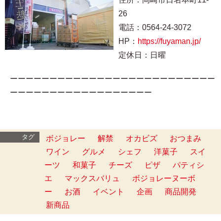
26
電話：0564-24-3072
HP：
https://fuyaman.jp/
定休日：日曜
ーーーーーーーーーーーーーーーーーーーーーーーーーー
ーーーーーーーーーーーーーーーーーー
タグ
ボジョレー
解禁
オカビズ
おつまみ
ワイン
グルメ
シェフ
洋菓子
スイ
ーツ
和菓子
チーズ
ピザ
パティシ
エ
マックスバリュ
ボジョレーヌーボ
ー
お酒
イベント
企画
商品開発
新商品