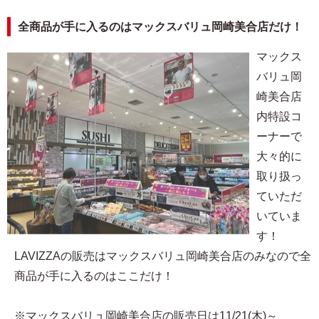
全商品が手に入るのはマックスバリュ岡崎美合店だけ！
マックス
バリュ岡
崎美合店
内特設コ
ーナーで
大々的に
取り扱っ
ていただ
いていま
す！
LAVIZZAの販売はマックスバリュ岡崎美合店のみなので全
商品が手に入るのはここだけ！
※マックスバリュ岡崎美合店の販売日は11/21(木)～