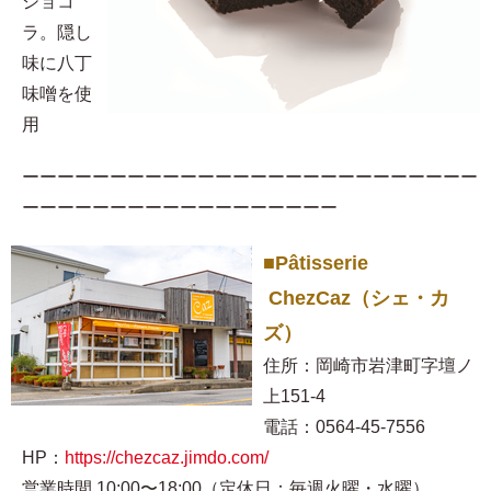
ショコ
ラ。隠し
味に八丁
味噌を使
用​
ーーーーーーーーーーーーーーーーーーーーーーーーーー
ーーーーーーーーーーーーーーーーーー
■Pâtisserie
ChezCaz（シェ・カ
ズ）
住所：岡崎市岩津町字壇ノ
上151-4
電話：0564-45-7556
HP：
https://chezcaz.jimdo.com/
営業時間 10:00〜18:00（定休日：毎週火曜・水曜）