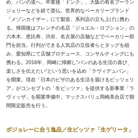
め、パンの道へ。卒業後「ドンク」、大阪の有名ブーラン
ジェリーなどを経て渡仏。世界的なベーカリーブランド
「メゾンカイザー」にて製造、系列店の立ち上げに携わ
る。帰国後はフレンチの名店「ジョエル・ロブション」の
六本木、恵比寿、渋谷、名古屋の店舗などでベーカリー部
門を担当。行列ができる人気店の立役者らとタッグを組
み、愛知県にて店舗プロデュース、コンサルティングにも
携わる。2016年、岡崎に帰郷し“パンのある生活の喜び、
楽しさを伝えたい“という思いを込め「ラヴィデュパン」
を開業。現在「日本のピザのある生活を届けるピッツェリ
ア」がコンセプトの「生ピッツァ」を提供する新事業「ラ
ヴィッザ」を開業準備中。マックスバリュ岡崎美合店で期
間限定販売を行う。
ボジョレーに合う逸品／生ピッツァ「生ゲリータ」