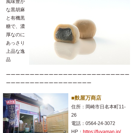
風味豊か
な黒胡麻
と有機黒
糖で、濃
厚なのに
あっさり
上品な逸
品
ーーーーーーーーーーーーーーーーーーーーーーーーーー
ーーーーーーーーーーーーーーーーーー
■麩屋万商店
住所：岡崎市日名本町11-
26
電話：0564-24-3072
HP：
https://fuyaman.jp/