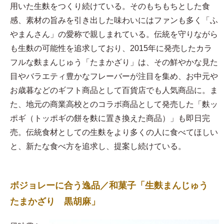
用いた生麩をつくり続けている。そのもちもちとした食
感、素材の旨みを引き出した味わいにはファンも多く「ふ
やまんさん」の愛称で親しまれている。伝統を守りながら
も生麩の可能性を追求しており、2015年に発売したカラ
フルな麩まんじゅう「たまかざり」は、その鮮やかな見た
目やバラエティ豊かなフレーバーが注目を集め、お中元や
お歳暮などのギフト商品として百貨店でも人気商品に。ま
た、地元の商業高校とのコラボ商品として発売した「麩ッ
ポギ（トッポギの餅を麩に置き換えた商品）」も即日完
売。伝統食材としての生麩をより多くの人に食べてほしい
と、新たな食べ方を追求し、提案し続けている。
ボジョレーに合う逸品／和菓子「生麩まんじゅう
たまかざり 黒胡麻」