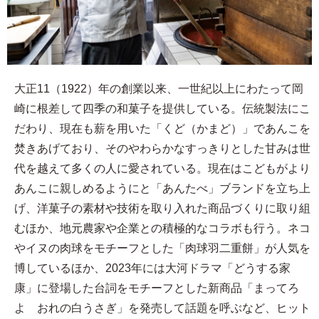
大正11（1922）年の創業以来、一世紀以上にわたって岡
崎に根差して四季の和菓子を提供している。伝統製法にこ
だわり、現在も薪を用いた「くど（かまど）」であんこを
焚きあげており、そのやわらかなすっきりとした甘みは世
代を越えて多くの人に愛されている。現在はこどもがより
あんこに親しめるようにと「あんたべ」ブランドを立ち上
げ、洋菓子の素材や技術を取り入れた商品づくりに取り組
むほか、地元農家や企業との積極的なコラボも行う。ネコ
やイヌの肉球をモチーフとした「肉球羽二重餅」が人気を
博しているほか、2023年には大河ドラマ「どうする家
康」に登場した台詞をモチーフとした新商品「まってろ
よ おれの白うさぎ」を発売して話題を呼ぶなど、ヒット