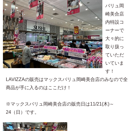
バリュ岡
崎美合店
内特設コ
ーナーで
大々的に
取り扱っ
ていただ
いていま
す！
LAVIZZAの販売はマックスバリュ岡崎美合店のみなので全
商品が手に入るのはここだけ！
※マックスバリュ岡崎美合店の販売日は11/21(木)～
24（日）です。