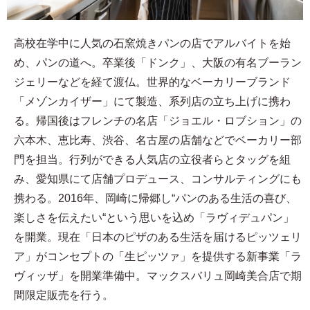
高校在学中に人気の石窯焼きパンの店でアルバイトを始
め、パンの道へ。卒業後「ドンク」、大阪の有名ブーラン
ジェリーなどを経て渡仏。世界的なベーカリーブランド
「メゾンカイザー」にて製造、系列店の立ち上げに携わ
る。帰国後はフレンチの名店「ジョエル・ロブション」の
六本木、恵比寿、渋谷、名古屋の店舗などでベーカリー部
門を担当。行列ができる人気店の立役者らとタッグを組
み、愛知県にて店舗プロデュース、コンサルティングにも
携わる。2016年、岡崎に帰郷し“パンのある生活の喜び、
楽しさを伝えたい“という思いを込め「ラヴィデュパン」
を開業。現在「日本のピザのある生活を届けるピッツェリ
ア」がコンセプトの「生ピッツァ」を提供する新事業「ラ
ヴィッザ」を開業準備中。マックスバリュ岡崎美合店で期
間限定販売を行う。