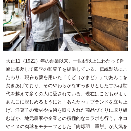
大正11（1922）年の創業以来、一世紀以上にわたって岡
崎に根差して四季の和菓子を提供している。伝統製法にこ
だわり、現在も薪を用いた「くど（かまど）」であんこを
焚きあげており、そのやわらかなすっきりとした甘みは世
代を越えて多くの人に愛されている。現在はこどもがより
あんこに親しめるようにと「あんたべ」ブランドを立ち上
げ、洋菓子の素材や技術を取り入れた商品づくりに取り組
むほか、地元農家や企業との積極的なコラボも行う。ネコ
やイヌの肉球をモチーフとした「肉球羽二重餅」が人気を