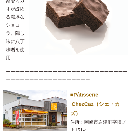
割をカカ
オが占め
る濃厚な
ショコ
ラ。隠し
味に八丁
味噌を使
用​
ーーーーーーーーーーーーーーーーーーーーーーーーーー
ーーーーーーーーーーーーーーーーーー
■Pâtisserie
ChezCaz（シェ・カ
ズ）
住所：岡崎市岩津町字壇ノ
上151-4