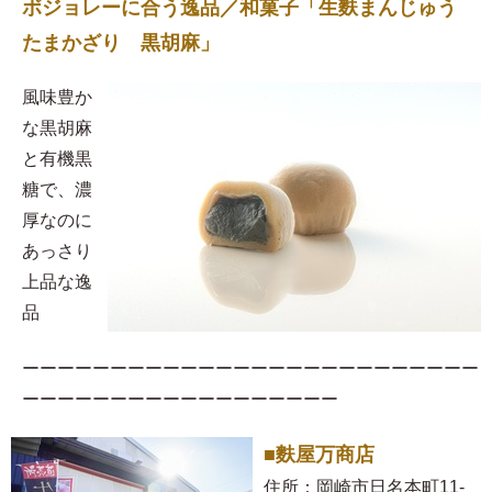
ボジョレーに合う逸品／和菓子「生麩まんじゅう
たまかざり 黒胡麻」
風味豊か
な黒胡麻
と有機黒
糖で、濃
厚なのに
あっさり
上品な逸
品
ーーーーーーーーーーーーーーーーーーーーーーーーーー
ーーーーーーーーーーーーーーーーーー
■麩屋万商店
住所：岡崎市日名本町11-