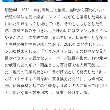
明治44（1911）年に岡崎にて創業。当時から変わらない
伝統の製法を受け継ぎ、シンプルながらも厳選した素材を
用いた生麩をつくり続けている。そのもちもちとした食
感、素材の旨みを引き出した味わいにはファンも多く「ふ
やまんさん」の愛称で親しまれている。伝統を守りながら
も生麩の可能性を追求しており、2015年に発売したカラ
フルな麩まんじゅう「たまかざり」は、その鮮やかな見た
目やバラエティ豊かなフレーバーが注目を集め、お中元や
お歳暮などのギフト商品として百貨店でも人気商品に。ま
た、地元の商業高校とのコラボ商品として発売した「麩ッ
ポギ（トッポギの餅を麩に置き換えた商品）」も即日完
売。伝統食材としての生麩をより多くの人に食べてほしい
と、新たな食べ方を追求し、提案し続けている。