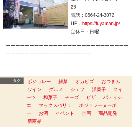
26
電話：0564-24-3072
HP：
https://fuyaman.jp/
定休日：日曜
ーーーーーーーーーーーーーーーーーーーーーーーーーー
ーーーーーーーーーーーーーーーーーー
タグ
ボジョレー
解禁
オカビズ
おつまみ
ワイン
グルメ
シェフ
洋菓子
スイ
ーツ
和菓子
チーズ
ピザ
パティシ
エ
マックスバリュ
ボジョレーヌーボ
ー
お酒
イベント
企画
商品開発
新商品