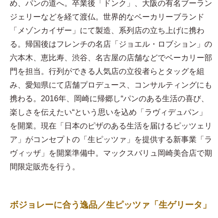
め、パンの道へ。卒業後「ドンク」、大阪の有名ブーラン
ジェリーなどを経て渡仏。世界的なベーカリーブランド
「メゾンカイザー」にて製造、系列店の立ち上げに携わ
る。帰国後はフレンチの名店「ジョエル・ロブション」の
六本木、恵比寿、渋谷、名古屋の店舗などでベーカリー部
門を担当。行列ができる人気店の立役者らとタッグを組
み、愛知県にて店舗プロデュース、コンサルティングにも
携わる。2016年、岡崎に帰郷し“パンのある生活の喜び、
楽しさを伝えたい“という思いを込め「ラヴィデュパン」
を開業。現在「日本のピザのある生活を届けるピッツェリ
ア」がコンセプトの「生ピッツァ」を提供する新事業「ラ
ヴィッザ」を開業準備中。マックスバリュ岡崎美合店で期
間限定販売を行う。
ボジョレーに合う逸品／生ピッツァ「生ゲリータ」