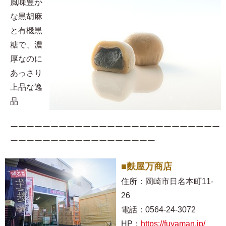
風味豊か
な黒胡麻
と有機黒
糖で、濃
厚なのに
あっさり
上品な逸
品
ーーーーーーーーーーーーーーーーーーーーーーーーーー
ーーーーーーーーーーーーーーーーーー
■麩屋万商店
住所：岡崎市日名本町11-
26
電話：0564-24-3072
HP：
https://fuyaman.jp/