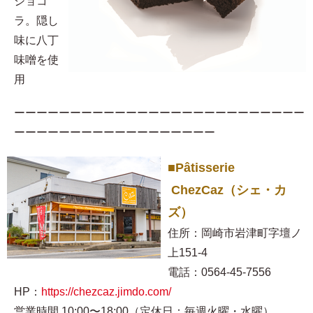
ショコ
ラ。隠し
味に八丁
味噌を使
用​
ーーーーーーーーーーーーーーーーーーーーーーーーーー
ーーーーーーーーーーーーーーーーーー
■Pâtisserie
ChezCaz（シェ・カ
ズ）
住所：岡崎市岩津町字壇ノ
上151-4
電話：0564-45-7556
HP：
https://chezcaz.jimdo.com/
営業時間 10:00〜18:00（定休日：毎週火曜・水曜）