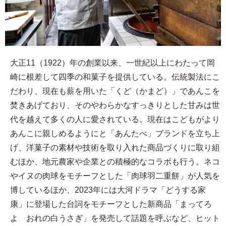
大正11（1922）年の創業以来、一世紀以上にわたって岡
崎に根差して四季の和菓子を提供している。伝統製法にこ
だわり、現在も薪を用いた「くど（かまど）」であんこを
焚きあげており、そのやわらかなすっきりとした甘みは世
代を越えて多くの人に愛されている。現在はこどもがより
あんこに親しめるようにと「あんたべ」ブランドを立ち上
げ、洋菓子の素材や技術を取り入れた商品づくりに取り組
むほか、地元農家や企業との積極的なコラボも行う。ネコ
やイヌの肉球をモチーフとした「肉球羽二重餅」が人気を
博しているほか、2023年には大河ドラマ「どうする家
康」に登場した台詞をモチーフとした新商品「まってろ
よ おれの白うさぎ」を発売して話題を呼ぶなど、ヒット