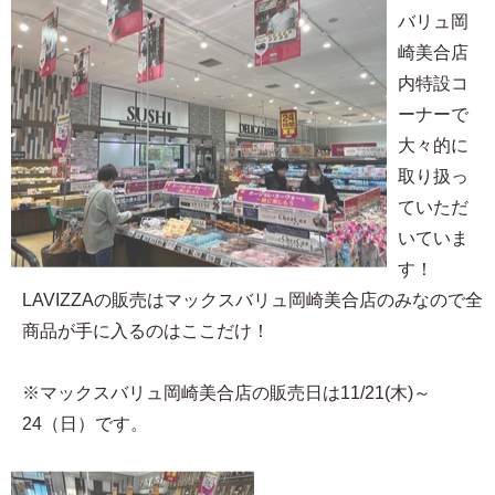
バリュ岡
崎美合店
内特設コ
ーナーで
大々的に
取り扱っ
ていただ
いていま
す！
LAVIZZAの販売はマックスバリュ岡崎美合店のみなので全
商品が手に入るのはここだけ！
※マックスバリュ岡崎美合店の販売日は11/21(木)～
24（日）です。