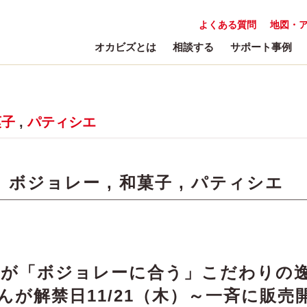
よくある質問
地図・
オカビズとは
相談する
サポート事例
菓子
,
パティシエ
:
ボジョレー
,
和菓子
,
パティシエ
達が「ボジョレーに合う」こだわりの
んが解禁日11/21（木）～一斉に販売