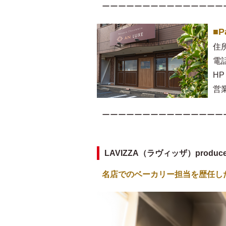
ーーーーーーーーーーーーーーー
■P
住
電話
HP
営業
ーーーーーーーーーーーーーーー
LAVIZZA（ラヴィッザ）produ
名店でのベーカリー担当を歴任し