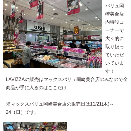
バリュ岡
崎美合店
内特設コ
ーナーで
大々的に
取り扱っ
ていただ
いていま
す！
LAVIZZAの販売はマックスバリュ岡崎美合店のみなので全
商品が手に入るのはここだけ！
※マックスバリュ岡崎美合店の販売日は11/21(木)～
24（日）です。