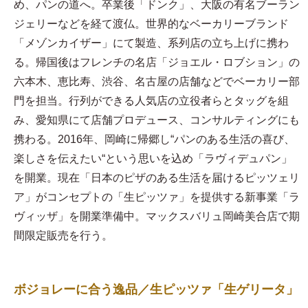
め、パンの道へ。卒業後「ドンク」、大阪の有名ブーラン
ジェリーなどを経て渡仏。世界的なベーカリーブランド
「メゾンカイザー」にて製造、系列店の立ち上げに携わ
る。帰国後はフレンチの名店「ジョエル・ロブション」の
六本木、恵比寿、渋谷、名古屋の店舗などでベーカリー部
門を担当。行列ができる人気店の立役者らとタッグを組
み、愛知県にて店舗プロデュース、コンサルティングにも
携わる。2016年、岡崎に帰郷し“パンのある生活の喜び、
楽しさを伝えたい“という思いを込め「ラヴィデュパン」
を開業。現在「日本のピザのある生活を届けるピッツェリ
ア」がコンセプトの「生ピッツァ」を提供する新事業「ラ
ヴィッザ」を開業準備中。マックスバリュ岡崎美合店で期
間限定販売を行う。
ボジョレーに合う逸品／生ピッツァ「生ゲリータ」