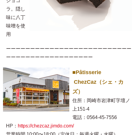
ショコ
ラ。隠し
味に八丁
味噌を使
用​
ーーーーーーーーーーーーーーーーーーーーーーーーーー
ーーーーーーーーーーーーーーーーーー
■Pâtisserie
ChezCaz（シェ・カ
ズ）
住所：岡崎市岩津町字壇ノ
上151-4
電話：0564-45-7556
HP：
https://chezcaz.jimdo.com/
営業時間 10:00〜18:00（定休日：毎週火曜・水曜）