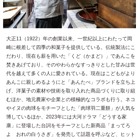
大正11（1922）年の創業以来、一世紀以上にわたって岡
崎に根差して四季の和菓子を提供している。伝統製法にこ
だわり、現在も薪を用いた「くど（かまど）」であんこを
焚きあげており、そのやわらかなすっきりとした甘みは世
代を越えて多くの人に愛されている。現在はこどもがより
あんこに親しめるようにと「あんたべ」ブランドを立ち上
げ、洋菓子の素材や技術を取り入れた商品づくりに取り組
むほか、地元農家や企業との積極的なコラボも行う。ネコ
やイヌの肉球をモチーフとした「肉球羽二重餅」が人気を
博しているほか、2023年には大河ドラマ「どうする家
康」に登場した台詞をモチーフとした新商品「まってろ
よ おれの白うさぎ」を発売して話題を呼ぶなど、ヒット