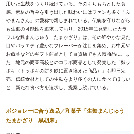
用いた生麩をつくり続けている。そのもちもちとした食
感、素材の旨みを引き出した味わいにはファンも多く「ふ
やまんさん」の愛称で親しまれている。伝統を守りながら
も生麩の可能性を追求しており、2015年に発売したカラ
フルな麩まんじゅう「たまかざり」は、その鮮やかな見た
目やバラエティ豊かなフレーバーが注目を集め、お中元や
お歳暮などのギフト商品として百貨店でも人気商品に。ま
た、地元の商業高校とのコラボ商品として発売した「麩ッ
ポギ（トッポギの餅を麩に置き換えた商品）」も即日完
売。伝統食材としての生麩をより多くの人に食べてほしい
と、新たな食べ方を追求し、提案し続けている。
ボジョレーに合う逸品／和菓子「生麩まんじゅう
たまかざり 黒胡麻」