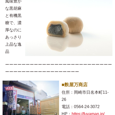
風味豊か
な黒胡麻
と有機黒
糖で、濃
厚なのに
あっさり
上品な逸
品
ーーーーーーーーーーーーーーーーーーーーーーーーーー
ーーーーーーーーーーーーーーーーーー
■麩屋万商店
住所：岡崎市日名本町11-
26
電話：0564-24-3072
HP：
https://fuyaman.jp/