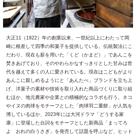
大正11（1922）年の創業以来、一世紀以上にわたって岡
崎に根差して四季の和菓子を提供している。伝統製法にこ
だわり、現在も薪を用いた「くど（かまど）」であんこを
焚きあげており、そのやわらかなすっきりとした甘みは世
代を越えて多くの人に愛されている。現在はこどもがより
あんこに親しめるようにと「あんたべ」ブランドを立ち上
げ、洋菓子の素材や技術を取り入れた商品づくりに取り組
むほか、地元農家や企業との積極的なコラボも行う。ネコ
やイヌの肉球をモチーフとした「肉球羽二重餅」が人気を
博しているほか、2023年には大河ドラマ「どうする家
康」に登場した台詞をモチーフとした新商品「まってろ
よ おれの白うさぎ」を発売して話題を呼ぶなど、ヒット