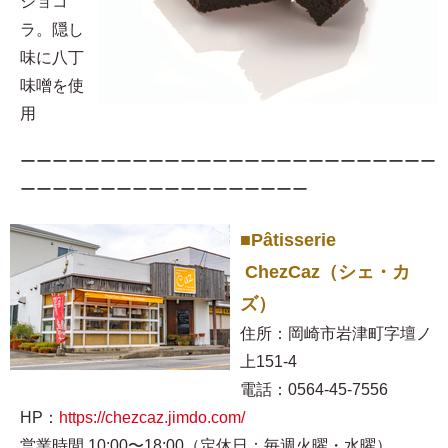
ショコ
ラ。隠し
味に八丁
味噌を使
用​
ーーーーーーーーーーーーーーーーーーーーーーーーーー
ーーーーーーーーーーーーーーーーーー
■Pâtisserie
ChezCaz（シェ・カ
ズ）
住所：岡崎市岩津町字壇ノ
上151-4
電話：0564-45-7556
HP：
https://chezcaz.jimdo.com/
営業時間 10:00〜18:00（定休日：毎週火曜・水曜）