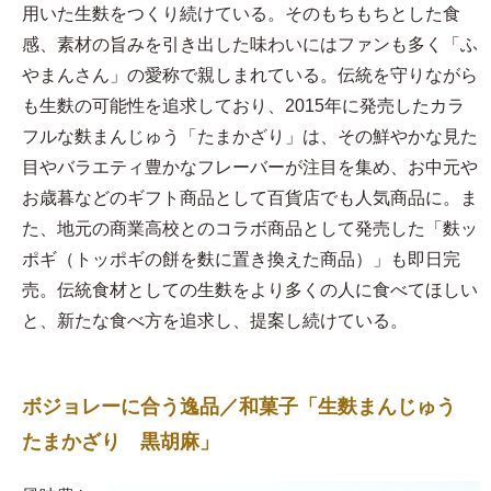
用いた生麩をつくり続けている。そのもちもちとした食
感、素材の旨みを引き出した味わいにはファンも多く「ふ
やまんさん」の愛称で親しまれている。伝統を守りながら
も生麩の可能性を追求しており、2015年に発売したカラ
フルな麩まんじゅう「たまかざり」は、その鮮やかな見た
目やバラエティ豊かなフレーバーが注目を集め、お中元や
お歳暮などのギフト商品として百貨店でも人気商品に。ま
た、地元の商業高校とのコラボ商品として発売した「麩ッ
ポギ（トッポギの餅を麩に置き換えた商品）」も即日完
売。伝統食材としての生麩をより多くの人に食べてほしい
と、新たな食べ方を追求し、提案し続けている。
ボジョレーに合う逸品／和菓子「生麩まんじゅう
たまかざり 黒胡麻」