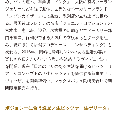
め、パンの道へ。卒業後「ドンク」、大阪の有名ブーラン
ジェリーなどを経て渡仏。世界的なベーカリーブランド
「メゾンカイザー」にて製造、系列店の立ち上げに携わ
る。帰国後はフレンチの名店「ジョエル・ロブション」の
六本木、恵比寿、渋谷、名古屋の店舗などでベーカリー部
門を担当。行列ができる人気店の立役者らとタッグを組
み、愛知県にて店舗プロデュース、コンサルティングにも
携わる。2016年、岡崎に帰郷し“パンのある生活の喜び、
楽しさを伝えたい“という思いを込め「ラヴィデュパン」
を開業。現在「日本のピザのある生活を届けるピッツェリ
ア」がコンセプトの「生ピッツァ」を提供する新事業「ラ
ヴィッザ」を開業準備中。マックスバリュ岡崎美合店で期
間限定販売を行う。
ボジョレーに合う逸品／生ピッツァ「生ゲリータ」