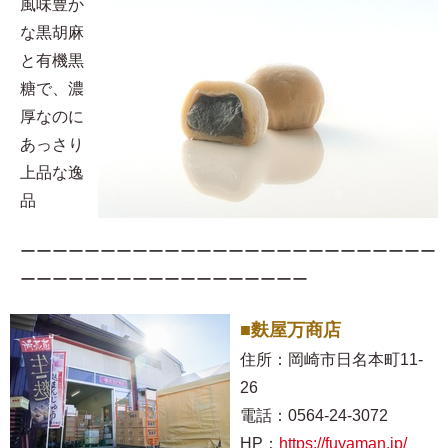
風味豊か
な黒胡麻
と有機黒
糖で、濃
厚なのに
あっさり
上品な逸
品
ーーーーーーーーーーーーーーーーーーーーーーーーーー
ーーーーーーーーーーーーーーーーーー
■麩屋万商店
住所：岡崎市日名本町11-
26
電話：0564-24-3072
HP：
https://fuyaman.jp/