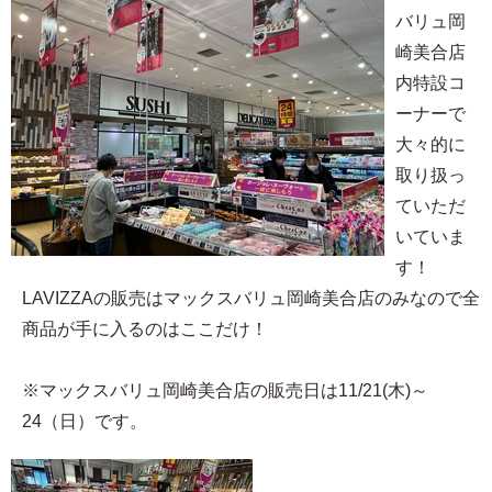
バリュ岡
崎美合店
内特設コ
ーナーで
大々的に
取り扱っ
ていただ
いていま
す！
LAVIZZAの販売はマックスバリュ岡崎美合店のみなので全
商品が手に入るのはここだけ！
※マックスバリュ岡崎美合店の販売日は11/21(木)～
24（日）です。