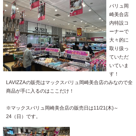
バリュ岡
崎美合店
内特設コ
ーナーで
大々的に
取り扱っ
ていただ
いていま
す！
LAVIZZAの販売はマックスバリュ岡崎美合店のみなので全
商品が手に入るのはここだけ！
※マックスバリュ岡崎美合店の販売日は11/21(木)～
24（日）です。