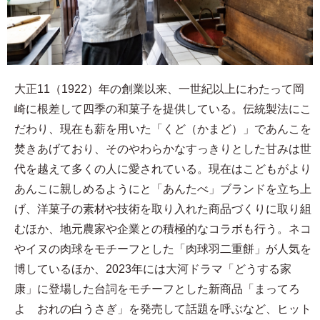
大正11（1922）年の創業以来、一世紀以上にわたって岡
崎に根差して四季の和菓子を提供している。伝統製法にこ
だわり、現在も薪を用いた「くど（かまど）」であんこを
焚きあげており、そのやわらかなすっきりとした甘みは世
代を越えて多くの人に愛されている。現在はこどもがより
あんこに親しめるようにと「あんたべ」ブランドを立ち上
げ、洋菓子の素材や技術を取り入れた商品づくりに取り組
むほか、地元農家や企業との積極的なコラボも行う。ネコ
やイヌの肉球をモチーフとした「肉球羽二重餅」が人気を
博しているほか、2023年には大河ドラマ「どうする家
康」に登場した台詞をモチーフとした新商品「まってろ
よ おれの白うさぎ」を発売して話題を呼ぶなど、ヒット