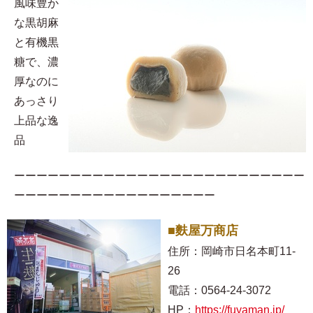
風味豊か
な黒胡麻
と有機黒
糖で、濃
厚なのに
あっさり
上品な逸
品
ーーーーーーーーーーーーーーーーーーーーーーーーーー
ーーーーーーーーーーーーーーーーーー
■麩屋万商店
住所：岡崎市日名本町11-
26
電話：0564-24-3072
HP：
https://fuyaman.jp/