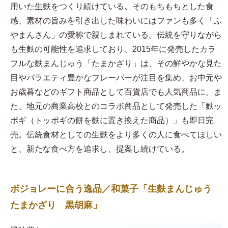
用いた生麩をつくり続けている。そのもちもちとした食
感、素材の旨みを引き出した味わいにはファンも多く「ふ
やまんさん」の愛称で親しまれている。伝統を守りながら
も生麩の可能性を追求しており、2015年に発売したカラ
フルな麩まんじゅう「たまかざり」は、その鮮やかな見た
目やバラエティ豊かなフレーバーが注目を集め、お中元や
お歳暮などのギフト商品として百貨店でも人気商品に。ま
た、地元の商業高校とのコラボ商品として発売した「麩ッ
ポギ（トッポギの餅を麩に置き換えた商品）」も即日完
売。伝統食材としての生麩をより多くの人に食べてほしい
と、新たな食べ方を追求し、提案し続けている。
ボジョレーに合う逸品／和菓子「生麩まんじゅう
たまかざり 黒胡麻」