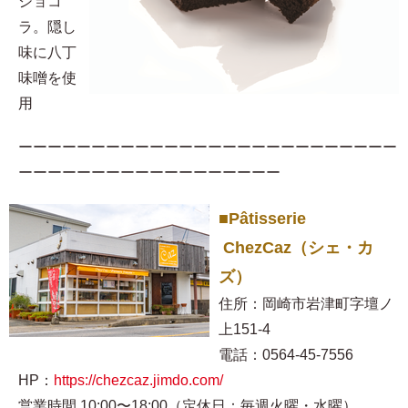
ショコ
ラ。隠し
味に八丁
味噌を使
用​
ーーーーーーーーーーーーーーーーーーーーーーーーーー
ーーーーーーーーーーーーーーーーーー
■Pâtisserie
ChezCaz（シェ・カ
ズ）
住所：岡崎市岩津町字壇ノ
上151-4
電話：0564-45-7556
HP：
https://chezcaz.jimdo.com/
営業時間 10:00〜18:00（定休日：毎週火曜・水曜）