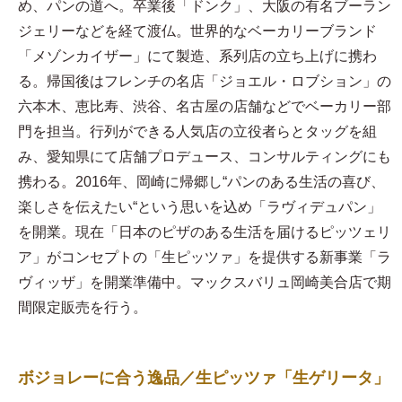
め、パンの道へ。卒業後「ドンク」、大阪の有名ブーラン
ジェリーなどを経て渡仏。世界的なベーカリーブランド
「メゾンカイザー」にて製造、系列店の立ち上げに携わ
る。帰国後はフレンチの名店「ジョエル・ロブション」の
六本木、恵比寿、渋谷、名古屋の店舗などでベーカリー部
門を担当。行列ができる人気店の立役者らとタッグを組
み、愛知県にて店舗プロデュース、コンサルティングにも
携わる。2016年、岡崎に帰郷し“パンのある生活の喜び、
楽しさを伝えたい“という思いを込め「ラヴィデュパン」
を開業。現在「日本のピザのある生活を届けるピッツェリ
ア」がコンセプトの「生ピッツァ」を提供する新事業「ラ
ヴィッザ」を開業準備中。マックスバリュ岡崎美合店で期
間限定販売を行う。
ボジョレーに合う逸品／生ピッツァ「生ゲリータ」