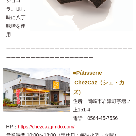
ショコ
ラ。隠し
味に八丁
味噌を使
用​
ーーーーーーーーーーーーーーーーーーーーーーーーーー
ーーーーーーーーーーーーーーーーーー
■Pâtisserie
ChezCaz（シェ・カ
ズ）
住所：岡崎市岩津町字壇ノ
上151-4
電話：0564-45-7556
HP：
https://chezcaz.jimdo.com/
営業時間 10:00〜18:00（定休日：毎週火曜・水曜）