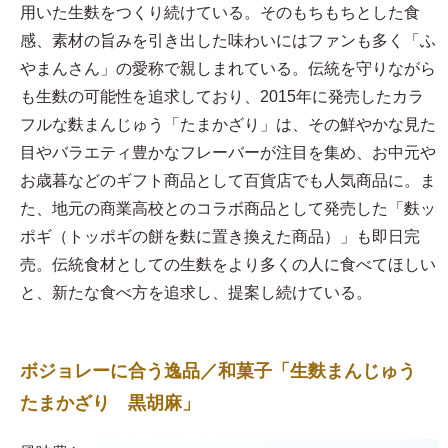
用いた生麩をつくり続けている。そのもちもちとした食
感、素材の旨みを引き出した味わいにはファンも多く「ふ
やまんさん」の愛称で親しまれている。伝統を守りながら
も生麩の可能性を追求しており、2015年に発売したカラ
フルな麩まんじゅう「たまかざり」は、その鮮やかな見た
目やバラエティ豊かなフレーバーが注目を集め、お中元や
お歳暮などのギフト商品として百貨店でも人気商品に。ま
た、地元の商業高校とのコラボ商品として発売した「麩ッ
ポギ（トッポギの餅を麩に置き換えた商品）」も即日完
売。伝統食材としての生麩をより多くの人に食べてほしい
と、新たな食べ方を追求し、提案し続けている。
ボジョレーに合う逸品／和菓子「生麩まんじゅう
たまかざり 黒胡麻」