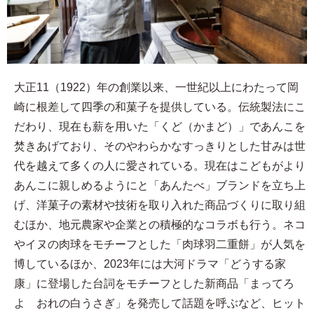
大正11（1922）年の創業以来、一世紀以上にわたって岡
崎に根差して四季の和菓子を提供している。伝統製法にこ
だわり、現在も薪を用いた「くど（かまど）」であんこを
焚きあげており、そのやわらかなすっきりとした甘みは世
代を越えて多くの人に愛されている。現在はこどもがより
あんこに親しめるようにと「あんたべ」ブランドを立ち上
げ、洋菓子の素材や技術を取り入れた商品づくりに取り組
むほか、地元農家や企業との積極的なコラボも行う。ネコ
やイヌの肉球をモチーフとした「肉球羽二重餅」が人気を
博しているほか、2023年には大河ドラマ「どうする家
康」に登場した台詞をモチーフとした新商品「まってろ
よ おれの白うさぎ」を発売して話題を呼ぶなど、ヒット