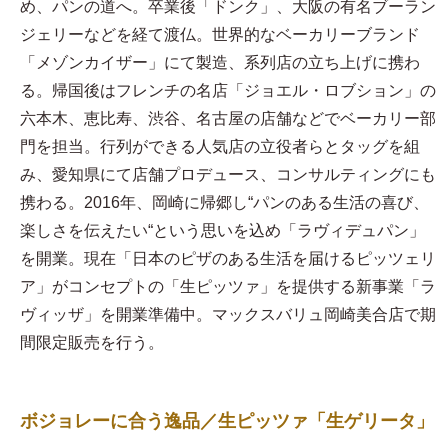
め、パンの道へ。卒業後「ドンク」、大阪の有名ブーラン
ジェリーなどを経て渡仏。世界的なベーカリーブランド
「メゾンカイザー」にて製造、系列店の立ち上げに携わ
る。帰国後はフレンチの名店「ジョエル・ロブション」の
六本木、恵比寿、渋谷、名古屋の店舗などでベーカリー部
門を担当。行列ができる人気店の立役者らとタッグを組
み、愛知県にて店舗プロデュース、コンサルティングにも
携わる。2016年、岡崎に帰郷し“パンのある生活の喜び、
楽しさを伝えたい“という思いを込め「ラヴィデュパン」
を開業。現在「日本のピザのある生活を届けるピッツェリ
ア」がコンセプトの「生ピッツァ」を提供する新事業「ラ
ヴィッザ」を開業準備中。マックスバリュ岡崎美合店で期
間限定販売を行う。
ボジョレーに合う逸品／生ピッツァ「生ゲリータ」