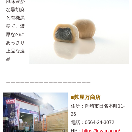
風味豊か
な黒胡麻
と有機黒
糖で、濃
厚なのに
あっさり
上品な逸
品
ーーーーーーーーーーーーーーーーーーーーーーーーーー
ーーーーーーーーーーーーーーーーーー
■麩屋万商店
住所：岡崎市日名本町11-
26
電話：0564-24-3072
HP：
https://fuyaman.jp/