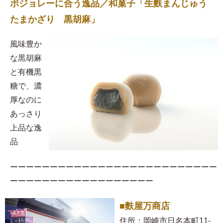
ボジョレーに合う逸品／和菓子「生麩まんじゅう
たまかざり 黒胡麻」
風味豊か
な黒胡麻
と有機黒
糖で、濃
厚なのに
あっさり
上品な逸
品
ーーーーーーーーーーーーーーーーーーーーーーーーーー
ーーーーーーーーーーーーーーーーーー
■麩屋万商店
住所：岡崎市日名本町11-