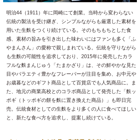
明治44（1911）年に岡崎にて創業。当時から変わらない
伝統の製法を受け継ぎ、シンプルながらも厳選した素材を
用いた生麩をつくり続けている。そのもちもちとした食
感、素材の旨みを引き出した味わいにはファンも多く「ふ
やまんさん」の愛称で親しまれている。伝統を守りながら
も生麩の可能性を追求しており、2015年に発売したカラ
フルな麩まんじゅう「たまかざり」は、その鮮やかな見た
目やバラエティ豊かなフレーバーが注目を集め、お中元や
お歳暮などのギフト商品として百貨店でも人気商品に。ま
た、地元の商業高校とのコラボ商品として発売した「麩ッ
ポギ（トッポギの餅を麩に置き換えた商品）」も即日完
売。伝統食材としての生麩をより多くの人に食べてほしい
と、新たな食べ方を追求し、提案し続けている。