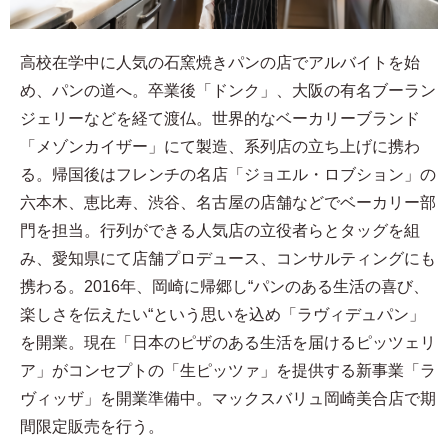
高校在学中に人気の石窯焼きパンの店でアルバイトを始
め、パンの道へ。卒業後「ドンク」、大阪の有名ブーラン
ジェリーなどを経て渡仏。世界的なベーカリーブランド
「メゾンカイザー」にて製造、系列店の立ち上げに携わ
る。帰国後はフレンチの名店「ジョエル・ロブション」の
六本木、恵比寿、渋谷、名古屋の店舗などでベーカリー部
門を担当。行列ができる人気店の立役者らとタッグを組
み、愛知県にて店舗プロデュース、コンサルティングにも
携わる。2016年、岡崎に帰郷し“パンのある生活の喜び、
楽しさを伝えたい“という思いを込め「ラヴィデュパン」
を開業。現在「日本のピザのある生活を届けるピッツェリ
ア」がコンセプトの「生ピッツァ」を提供する新事業「ラ
ヴィッザ」を開業準備中。マックスバリュ岡崎美合店で期
間限定販売を行う。