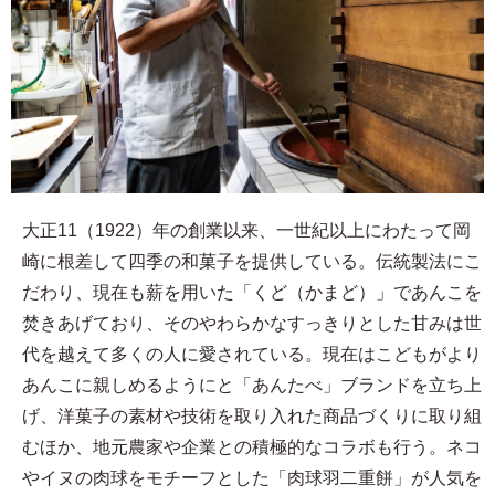
大正11（1922）年の創業以来、一世紀以上にわたって岡
崎に根差して四季の和菓子を提供している。伝統製法にこ
だわり、現在も薪を用いた「くど（かまど）」であんこを
焚きあげており、そのやわらかなすっきりとした甘みは世
代を越えて多くの人に愛されている。現在はこどもがより
あんこに親しめるようにと「あんたべ」ブランドを立ち上
げ、洋菓子の素材や技術を取り入れた商品づくりに取り組
むほか、地元農家や企業との積極的なコラボも行う。ネコ
やイヌの肉球をモチーフとした「肉球羽二重餅」が人気を