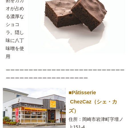
割をカカ
オが占め
る濃厚な
ショコ
ラ。隠し
味に八丁
味噌を使
用​
ーーーーーーーーーーーーーーーーーーーーーーーーーー
ーーーーーーーーーーーーーーーーーー
■Pâtisserie
ChezCaz（シェ・カ
ズ）
住所：岡崎市岩津町字壇ノ
上151-4