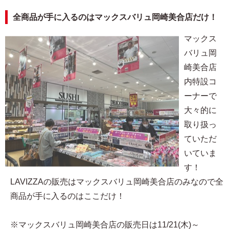
全商品が手に入るのはマックスバリュ岡崎美合店だけ！
マックス
バリュ岡
崎美合店
内特設コ
ーナーで
大々的に
取り扱っ
ていただ
いていま
す！
LAVIZZAの販売はマックスバリュ岡崎美合店のみなので全
商品が手に入るのはここだけ！
※マックスバリュ岡崎美合店の販売日は11/21(木)～