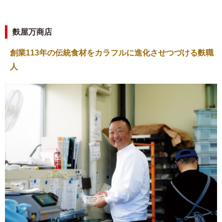
麩屋万商店
創業113年の伝統食材をカラフルに進化させつづける麩職
人