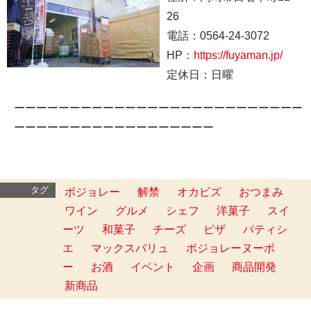
26
電話：0564-24-3072
HP：
https://fuyaman.jp/
定休日：日曜
ーーーーーーーーーーーーーーーーーーーーーーーーーー
ーーーーーーーーーーーーーーーーーー
タグ
ボジョレー
解禁
オカビズ
おつまみ
ワイン
グルメ
シェフ
洋菓子
スイ
ーツ
和菓子
チーズ
ピザ
パティシ
エ
マックスバリュ
ボジョレーヌーボ
ー
お酒
イベント
企画
商品開発
新商品