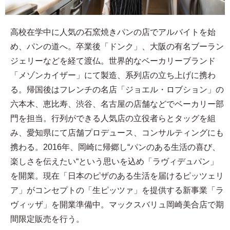
高校在学中に人気の石窯焼きパンの店でアルバイトを始
め、パンの道へ。卒業後「ドンク」、大阪の有名ブーラン
ジェリーなどを経て渡仏。世界的なベーカリーブランド
「メゾンカイザー」にて製造、系列店の立ち上げに携わ
る。帰国後はフレンチの名店「ジョエル・ロブション」の
六本木、恵比寿、渋谷、名古屋の店舗などでベーカリー部
門を担当。行列ができる人気店の立役者らとタッグを組
み、愛知県にて店舗プロデュース、コンサルティングにも
携わる。2016年、岡崎に帰郷し“パンのある生活の喜び、
楽しさを伝えたい“という思いを込め「ラヴィデュパン」
を開業。現在「日本のピザのある生活を届けるピッツェリ
ア」がコンセプトの「生ピッツァ」を提供する新事業「ラ
ヴィッザ」を開業準備中。マックスバリュ岡崎美合店で期
間限定販売を行う。