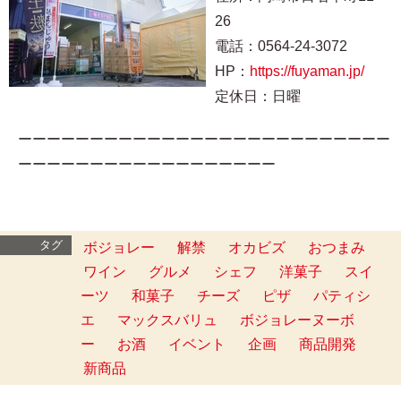
26
電話：0564-24-3072
HP：
https://fuyaman.jp/
定休日：日曜
ーーーーーーーーーーーーーーーーーーーーーーーーーー
ーーーーーーーーーーーーーーーーーー
タグ
ボジョレー
解禁
オカビズ
おつまみ
ワイン
グルメ
シェフ
洋菓子
スイ
ーツ
和菓子
チーズ
ピザ
パティシ
エ
マックスバリュ
ボジョレーヌーボ
ー
お酒
イベント
企画
商品開発
新商品