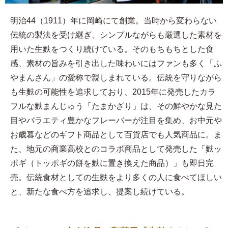
明治44（1911）年に岡崎にて創業。当時から変わらない
伝統の製法を受け継ぎ、シンプルながらも厳選した素材を
用いた生麩をつくり続けている。そのもちもちとした食
感、素材の旨みを引き出した味わいにはファンも多く「ふ
やまんさん」の愛称で親しまれている。伝統を守りながら
も生麩の可能性を追求しており、2015年に発売したカラ
フルな麩まんじゅう「たまかざり」は、その鮮やかな見た
目やバラエティ豊かなフレーバーが注目を集め、お中元や
お歳暮などのギフト商品として百貨店でも人気商品に。ま
た、地元の商業高校とのコラボ商品として発売した「麩ッ
ポギ（トッポギの餅を麩に置き換えた商品）」も即日完
売。伝統食材としての生麩をより多くの人に食べてほしい
と、新たな食べ方を追求し、提案し続けている。