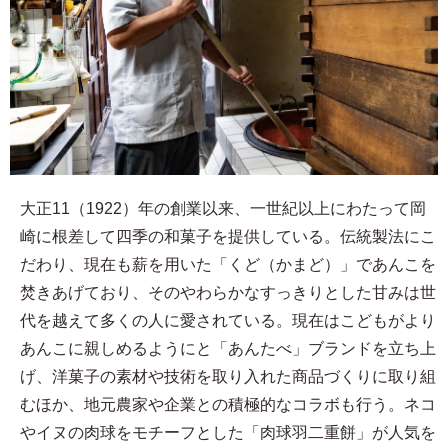
大正11（1922）年の創業以来、一世紀以上にわたって岡
崎に根差して四季の和菓子を提供している。伝統製法にこ
だわり、現在も薪を用いた「くど（かまど）」であんこを
焚きあげており、そのやわらかなすっきりとした甘みは世
代を越えて多くの人に愛されている。現在はこどもがより
あんこに親しめるようにと「あんたべ」ブランドを立ち上
げ、洋菓子の素材や技術を取り入れた商品づくりに取り組
むほか、地元農家や企業との積極的なコラボも行う。ネコ
やイヌの肉球をモチーフとした「肉球羽二重餅」が人気を