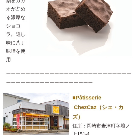
割をカカ
オが占め
る濃厚な
ショコ
ラ。隠し
味に八丁
味噌を使
用​
ーーーーーーーーーーーーーーーーーーーーーーーーーー
ーーーーーーーーーーーーーーーーーー
■Pâtisserie
ChezCaz（シェ・カ
ズ）
住所：岡崎市岩津町字壇ノ
上151-4