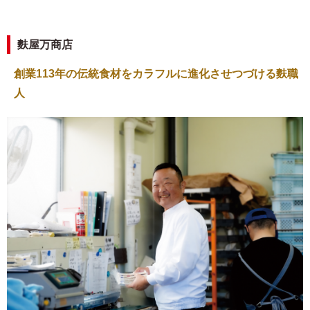
麩屋万商店
創業113年の伝統食材をカラフルに進化させつづける麩職
人