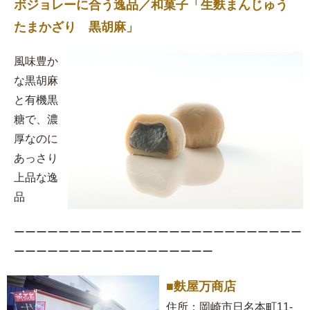
ボジョレーに合う逸品／和菓子「生麩まんじゅう
たまかざり 黒胡麻」
風味豊か
な黒胡麻
と有機黒
糖で、濃
厚なのに
あっさり
上品な逸
品
ーーーーーーーーーーーーーーーーーーーーーーーーーー
ーーーーーーーーーーーーーーーーーー
■麩屋万商店
住所：岡崎市日名本町11-