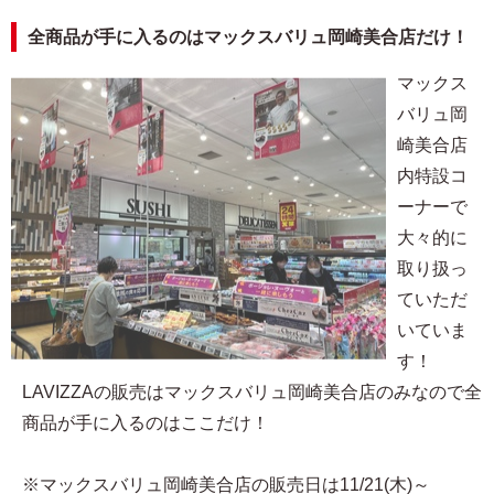
全商品が手に入るのはマックスバリュ岡崎美合店だけ！
マックス
バリュ岡
崎美合店
内特設コ
ーナーで
大々的に
取り扱っ
ていただ
いていま
す！
LAVIZZAの販売はマックスバリュ岡崎美合店のみなので全
商品が手に入るのはここだけ！
※マックスバリュ岡崎美合店の販売日は11/21(木)～